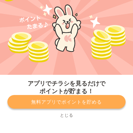
今すぐアプリをダウンロードする
アプリでチラシを見るだけで
ポイントが貯まる！
無料アプリでポイントを貯める
プライバシーポリシー
利用規約
運営会社
サービスに関してのお問い合わせ
チラシ掲載をお考えの方
とじる
Copyright© Kurashiru, Inc. All Rights Reserved.