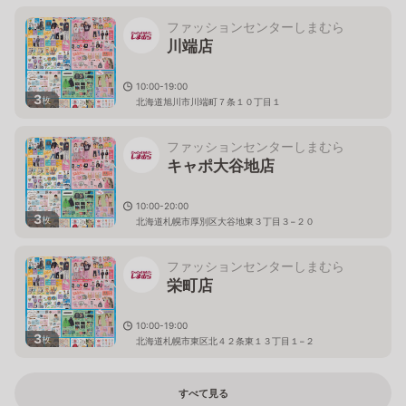
ファッションセンターしまむら
川端店
10:00-19:00
3
枚
北海道旭川市川端町７条１０丁目１
ファッションセンターしまむら
キャポ大谷地店
10:00-20:00
3
枚
北海道札幌市厚別区大谷地東３丁目３−２０
ファッションセンターしまむら
栄町店
10:00-19:00
3
枚
北海道札幌市東区北４２条東１３丁目１−２
すべて見る