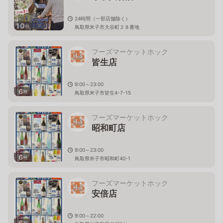
24時間（一部店舗除く）
10
枚
鳥取県米子市大谷町２８番地
フーズマーケットホック
皆生店
9:00～23:00
6
枚
鳥取県米子市皆生4-7-15
フーズマーケットホック
昭和町店
9:00～23:00
6
枚
鳥取県米子市昭和町40-1
フーズマーケットホック
安倍店
9:00～22:00
6
枚