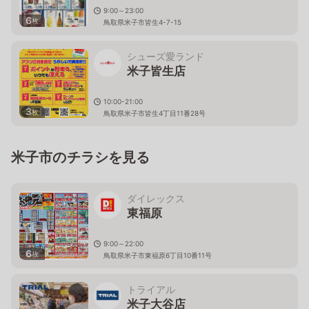
9:00～23:00
6
枚
鳥取県米子市皆生4-7-15
シューズ愛ランド
米子皆生店
10:00-21:00
3
枚
鳥取県米子市皆生4丁目11番28号
米子市のチラシを見る
ダイレックス
東福原
9:00～22:00
6
枚
鳥取県米子市東福原6丁目10番11号
トライアル
米子大谷店