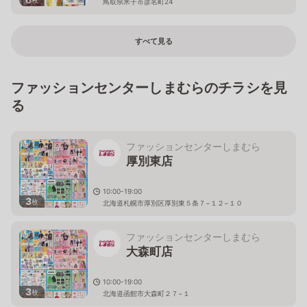
鳥取県米子市彦名町24
すべて見る
ファッションセンターしまむらのチラシを見
る
ファッションセンターしまむら
厚別東店
10:00-19:00
3
枚
北海道札幌市厚別区厚別東５条７−１２−１０
ファッションセンターしまむら
大森町店
10:00-19:00
3
枚
北海道函館市大森町２７−１