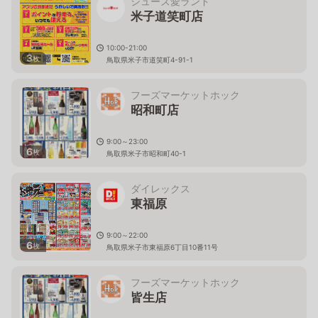
シューズ愛ランド
米子道笑町店
10:00-21:00
3
枚
鳥取県米子市道笑町4-91-1
フーズマーケットホック
昭和町店
9:00～23:00
6
枚
鳥取県米子市昭和町40-1
ダイレックス
東福原
9:00～22:00
6
枚
鳥取県米子市東福原6丁目10番11号
フーズマーケットホック
皆生店