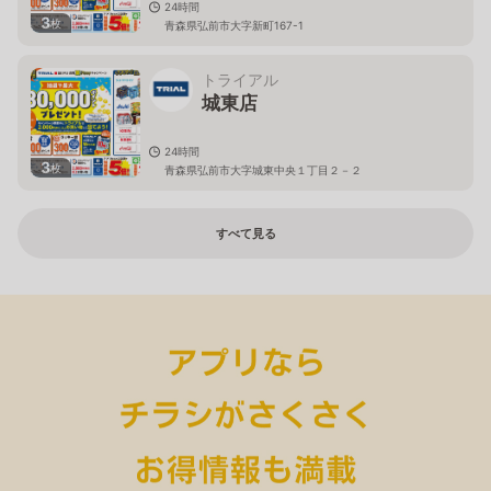
24時間
3
枚
青森県弘前市大字新町167-1
トライアル
城東店
24時間
3
枚
青森県弘前市大字城東中央１丁目２－２
すべて見る