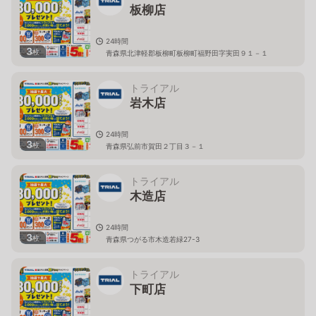
板柳店
24時間
3
枚
青森県北津軽郡板柳町板柳町福野田字実田９１－１
トライアル
岩木店
24時間
3
枚
青森県弘前市賀田２丁目３－１
トライアル
木造店
24時間
3
枚
青森県つがる市木造若緑27-3
トライアル
下町店