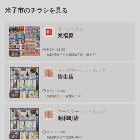
米子市のチラシを見る
ダイレックス
東福原
9:00～22:00
6
枚
鳥取県米子市東福原6丁目10番11号
フーズマーケットホック
皆生店
9:00～23:00
4
枚
鳥取県米子市皆生4-7-15
フーズマーケットホック
昭和町店
9:00～23:00
4
枚
鳥取県米子市昭和町40-1