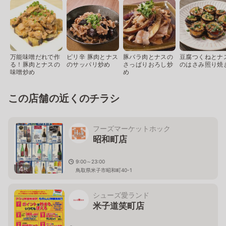
万能味噌だれで作
ピリ辛 豚肉とナス
豚バラ肉とナスの
豆腐つくねとナ
る！豚肉とナスの
のサッパリ炒め
さっぱりおろし炒
のはさみ照り焼
味噌炒め
め
この店舗の近くのチラシ
フーズマーケットホック
昭和町店
9:00～23:00
4
枚
鳥取県米子市昭和町40-1
シューズ愛ランド
米子道笑町店