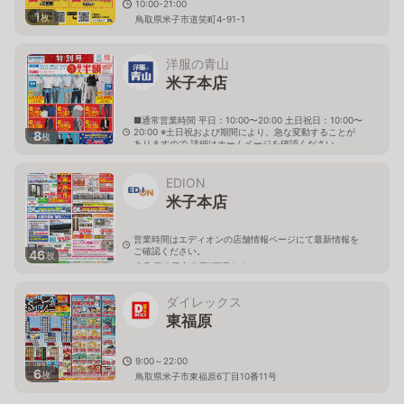
10:00-21:00
1
枚
鳥取県米子市道笑町4-91-1
洋服の青山
米子本店
■通常営業時間 平日：10:00〜20:00 土日祝日：10:00〜
20:00 ※土日祝および期間により、急な変動することが
8
枚
ありますので 詳細はホームページを確認ください
鳥取県米子市米原五丁目3番23号
EDION
米子本店
営業時間はエディオンの店舗情報ページにて最新情報を
ご確認ください。
46
枚
鳥取県米子市米原5丁目6-31
ダイレックス
東福原
9:00～22:00
6
枚
鳥取県米子市東福原6丁目10番11号