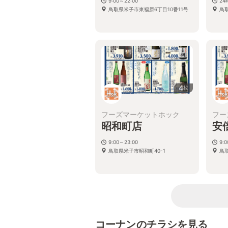
9:00～22:00
2
鳥取県米子市東福原6丁目10番11号
鳥
4
枚
フーズマーケットホック
フー
昭和町店
安
9:00～23:00
9:
鳥取県米子市昭和町40-1
鳥
コーナンのチラシを見る