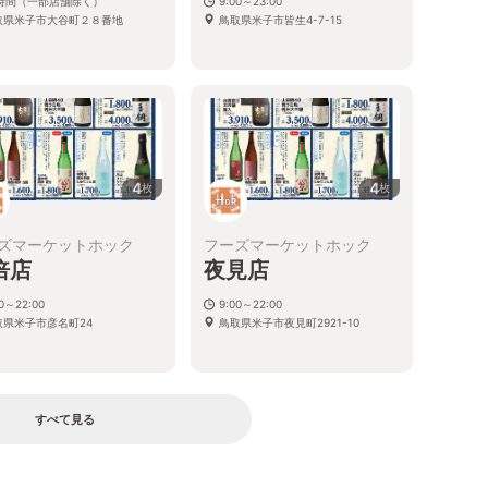
4時間（一部店舗除く）
9:00～23:00
取県米子市大谷町２８番地
鳥取県米子市皆生4-7-15
4
4
枚
枚
ズマーケットホック
フーズマーケットホック
倍店
夜見店
00～22:00
9:00～22:00
取県米子市彦名町24
鳥取県米子市夜見町2921-10
すべて見る