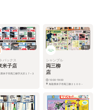
3
1
枚
枚
トバックス
シャンブル
東米子店
両三柳
取県米子市両三柳字大沢１７−３
６
10:00-19:00
鳥取県米子市両三柳２１００－
１