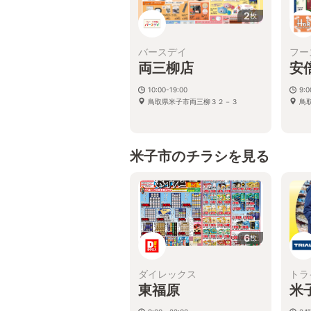
2
枚
バースデイ
フー
両三柳店
安
10:00-19:00
9:
鳥取県米子市両三柳３２－３
鳥
米子市のチラシを見る
6
枚
ダイレックス
トラ
東福原
米