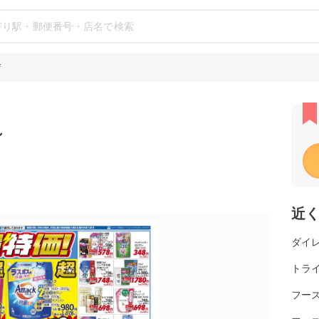
店
シ
近
ダイレ
トラ
フー