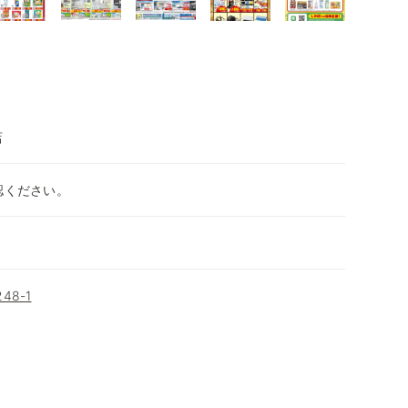
店
認ください。
8-1