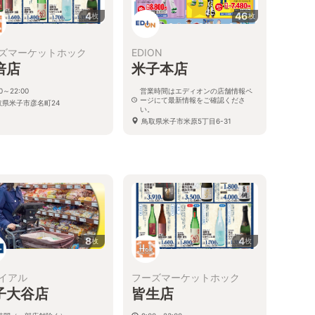
4
46
枚
枚
ズマーケットホック
EDION
倍店
米子本店
00～22:00
営業時間はエディオンの店舗情報ペ
ージにて最新情報をご確認くださ
取県米子市彦名町24
い。
鳥取県米子市米原5丁目6-31
8
4
枚
枚
イアル
フーズマーケットホック
子大谷店
皆生店