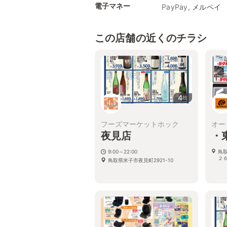
電子マネー
PayPay, メルペイ
この店舗の近くのチラシ
4
枚
フーズマーケットホック
オー
夜見店
・
9:00～22:00
鳥
２
鳥取県米子市夜見町2921-10