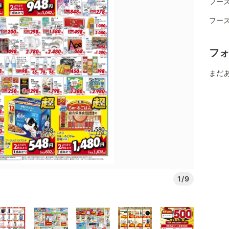
フー
フー
フ
まだ
1/9