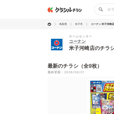
鳥取県
米子市
コーナン 米子河崎
ホームセンター
コーナン
米子河崎店のチラ
最新のチラシ（全9枚）
最終更新：2026/08/01