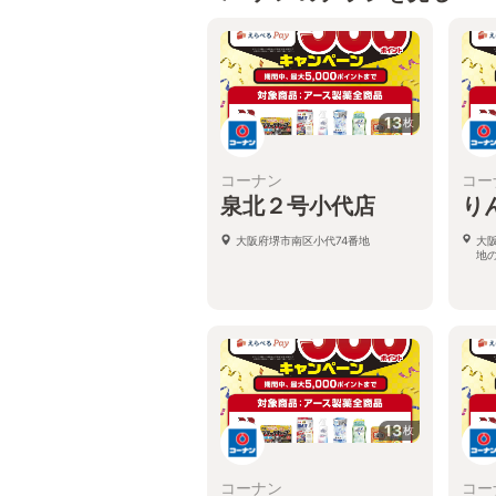
13
枚
コーナン
コー
泉北２号小代店
り
大阪府堺市南区小代74番地
大
地
13
枚
コーナン
コー