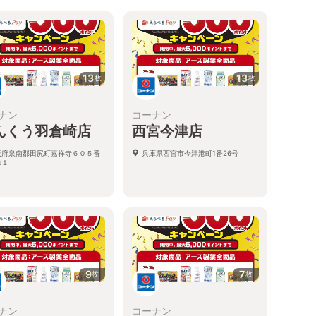
13
13
枚
枚
ナン
コーナン
んくう羽倉崎店
西宮今津店
阪府泉南郡田尻町嘉祥寺６０５番
兵庫県西宮市今津港町1番26号
の１
9
7
枚
枚
ナン
コーナン