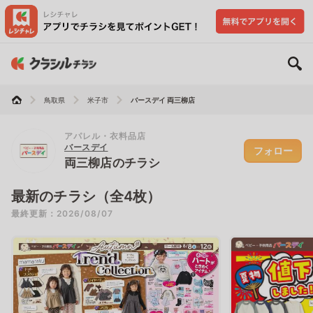
鳥取県
米子市
バースデイ 両三柳店
アパレル・衣料品店
バースデイ
フォロー
両三柳店のチラシ
最新のチラシ（全4枚）
最終更新：2026/08/07