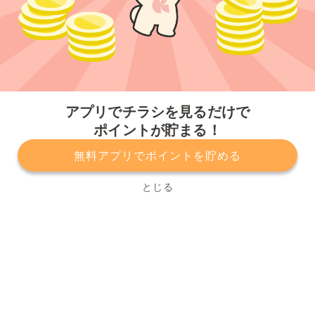
今すぐアプリをダウンロードする
アプリでチラシを見るだけで
ポイントが貯まる！
無料アプリでポイントを貯める
プライバシーポリシー
利用規約
運営会社
サービスに関してのお問い合わせ
チラシ掲載をお考えの方
とじる
Copyright© Kurashiru, Inc. All Rights Reserved.