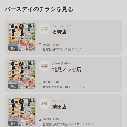
バースデイのチラシを見る
バースデイ
石狩店
10:00-19:00
5
枚
北海道石狩市樽川６条１丁目３
バースデイ
北見メッセ店
10:00-19:00
4
枚
北海道北見市東三輪４－７－１２
バースデイ
清田店
10:00-19:00
5
枚
北海道札幌市清田区平岡３条１－１０－１