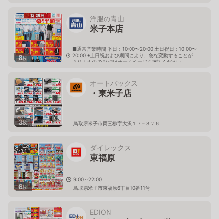
洋服の青山
米子本店
■通常営業時間 平日：10:00〜20:00 土日祝日：10:00〜
20:00 ※土日祝および期間により、急な変動することが
8
枚
ありますので 詳細はホームページを確認ください
鳥取県米子市米原五丁目3番23号
オートバックス
・東米子店
3
枚
鳥取県米子市両三柳字大沢１７−３２６
ダイレックス
東福原
9:00～22:00
6
枚
鳥取県米子市東福原6丁目10番11号
EDION