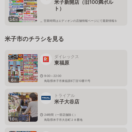
米子新開店（旧100満ボル
ト）
54
枚
営業時間はエディオンの店舗情報ページにて最新情報を
ご確認ください。
鳥取県米子市新開2丁目2-1
米子市のチラシを見る
ダイレックス
東福原
9:00～22:00
6
枚
鳥取県米子市東福原6丁目10番11号
トライアル
米子大谷店
24時間（一部店舗除く）
10
枚
鳥取県米子市大谷町２８番地