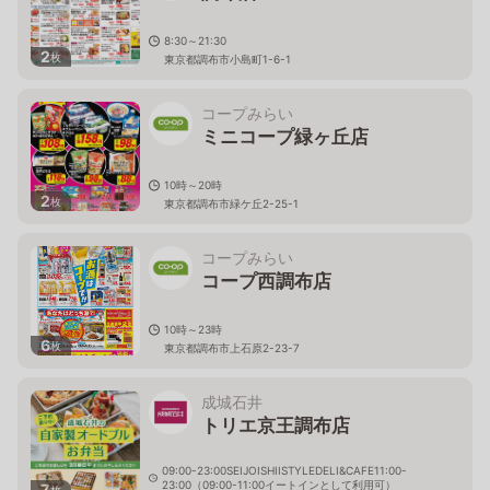
8:30～21:30
2
枚
東京都調布市小島町1-6-1
コープみらい
ミニコープ緑ヶ丘店
10時～20時
2
枚
東京都調布市緑ケ丘2-25-1
コープみらい
コープ西調布店
10時～23時
6
枚
東京都調布市上石原2-23-7
成城石井
トリエ京王調布店
09:00-23:00SEIJOISHIISTYLEDELI&CAFE11:00-
23:00（09:00-11:00イートインとして利用可）
7
枚