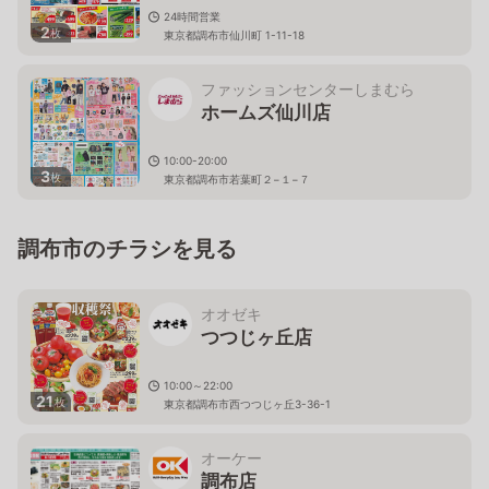
24時間営業
2
枚
東京都調布市仙川町 1-11-18
ファッションセンターしまむら
ホームズ仙川店
10:00-20:00
3
枚
東京都調布市若葉町２−１−７
調布市のチラシを見る
オオゼキ
つつじヶ丘店
10:00～22:00
21
枚
東京都調布市西つつじヶ丘3-36-1
オーケー
調布店