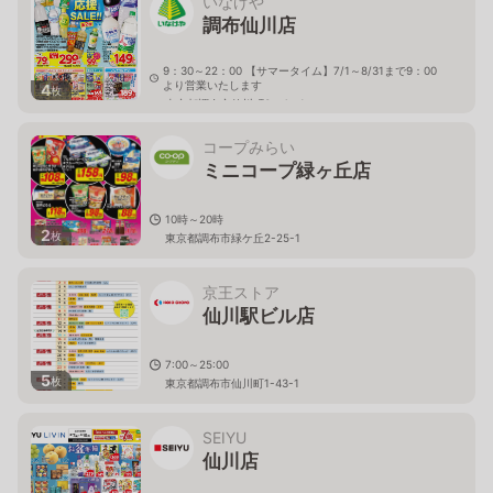
いなげや
調布仙川店
9：30～22：00 【サマータイム】7/1～8/31まで9：00
より営業いたします
4
枚
東京都調布市仙川町3－4－1
コープみらい
ミニコープ緑ヶ丘店
10時～20時
2
枚
東京都調布市緑ケ丘2-25-1
京王ストア
仙川駅ビル店
7:00～25:00
5
枚
東京都調布市仙川町1-43-1
SEIYU
仙川店