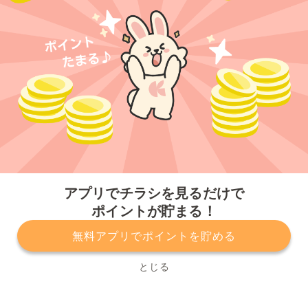
今すぐアプリをダウンロードする
アプリでチラシを見るだけで
ポイントが貯まる！
無料アプリでポイントを貯める
プライバシーポリシー
利用規約
運営会社
サービスに関してのお問い合わせ
チラシ掲載をお考えの方
とじる
Copyright© Kurashiru, Inc. All Rights Reserved.