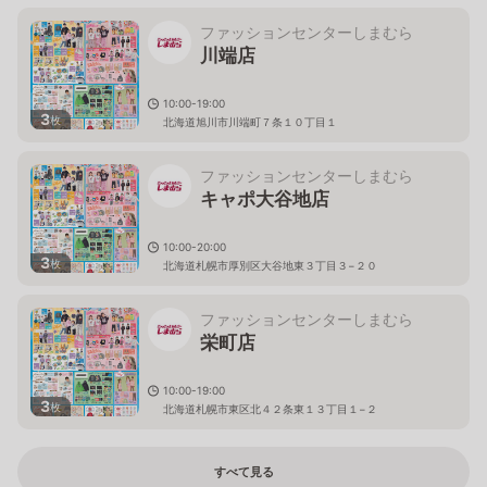
ファッションセンターしまむら
川端店
10:00-19:00
3
枚
北海道旭川市川端町７条１０丁目１
ファッションセンターしまむら
キャポ大谷地店
10:00-20:00
3
枚
北海道札幌市厚別区大谷地東３丁目３−２０
ファッションセンターしまむら
栄町店
10:00-19:00
3
枚
北海道札幌市東区北４２条東１３丁目１−２
すべて見る