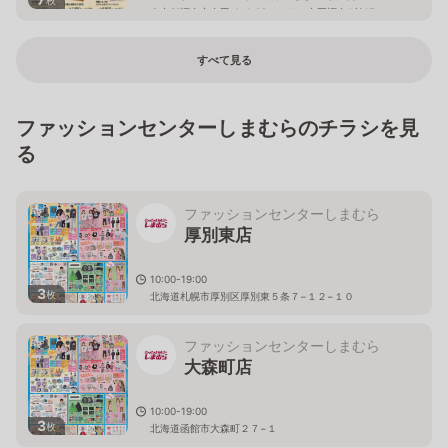
東京都調布市布田 4-4-22 トリエ京王調布A館1F
すべて見る
ファッションセンターしまむらのチラシを見
る
ファッションセンターしまむら
厚別東店
10:00-19:00
3
枚
北海道札幌市厚別区厚別東５条７−１２−１０
ファッションセンターしまむら
大森町店
10:00-19:00
3
枚
北海道函館市大森町２７−１