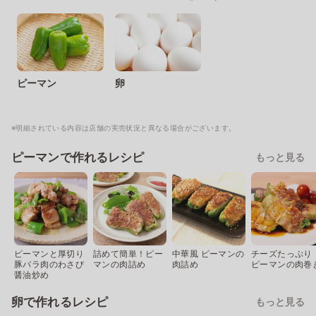
ピーマン
卵
※明細されている内容は店舗の実売状況と異なる場合がございます。
ピーマンで作れるレシピ
もっと見る
ピーマンと厚切り
詰めて簡単！ピー
中華風 ピーマンの
チーズたっぷり
豚バラ肉のわさび
マンの肉詰め
肉詰め
ピーマンの肉巻
醤油炒め
卵で作れるレシピ
もっと見る