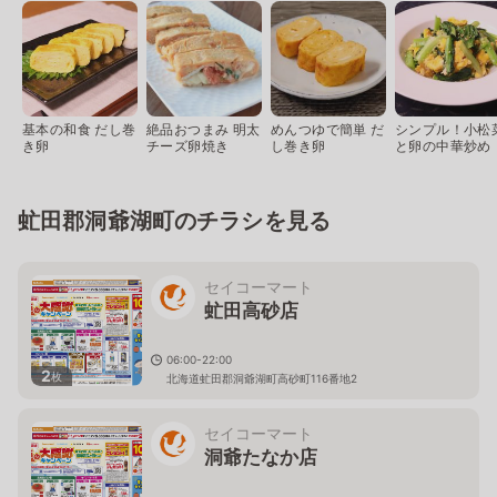
基本の和食 だし巻
絶品おつまみ 明太
めんつゆで簡単 だ
シンプル！小松
き卵
チーズ卵焼き
し巻き卵
と卵の中華炒め
虻田郡洞爺湖町のチラシを見る
セイコーマート
虻田高砂店
06:00-22:00
2
枚
北海道虻田郡洞爺湖町高砂町116番地2
セイコーマート
洞爺たなか店