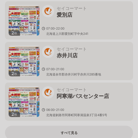
セイコーマート
愛別店
07:00-22:00
2
枚
北海道上川郡愛別町字中央241
セイコーマート
赤井川店
07:00-21:00
2
枚
北海道余市郡赤井川村字赤井川285番地
セイコーマート
阿寒湖バスセンター店
06:00-21:00
2
枚
北海道釧路市阿寒町阿寒湖温泉3丁目4番5号
すべて見る