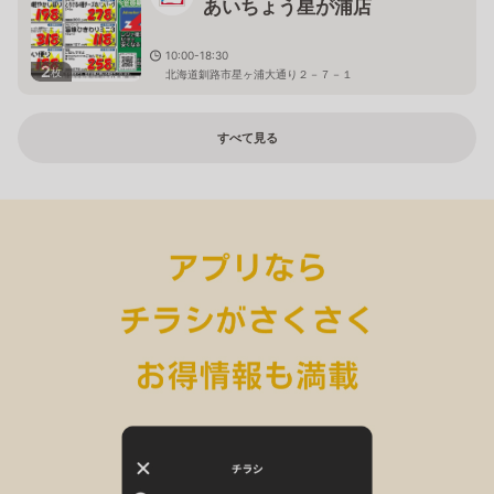
あいちょう星が浦店
10:00-18:30
2
枚
北海道釧路市星ヶ浦大通り２－７－１
すべて見る