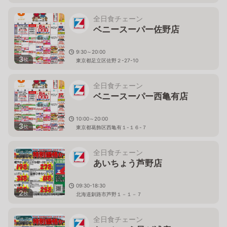
全日食チェーン
ベニースーパー佐野店
9:30～20:00
3
枚
東京都足立区佐野２-27-10
全日食チェーン
ベニースーパー西亀有店
10:00～20:00
3
枚
東京都葛飾区西亀有１-１６-７
全日食チェーン
あいちょう芦野店
09:30-18:30
2
枚
北海道釧路市芦野１－１－７
全日食チェーン