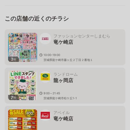
この店舗の近くのチラシ
ファッションセンターしまむら
竜ケ崎店
10:00-19:00
3
枚
茨城県龍ケ崎市藤ヶ丘２丁目２番地１
ランドローム
龍ヶ岡店
9:00～21:45
7
枚
茨城県龍ケ崎市松ケ丘1-1
アベイル
竜ケ崎店