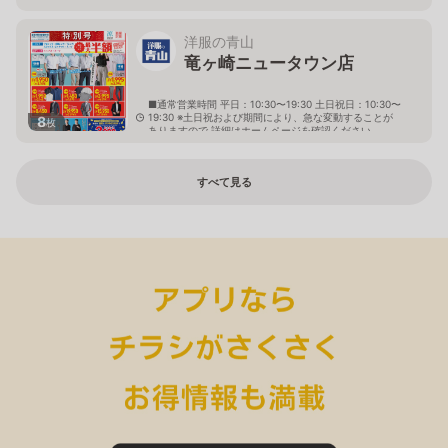
洋服の青山
竜ヶ崎ニュータウン店
■通常営業時間 平日：10:30〜19:30 土日祝日：10:30〜
19:30 ※土日祝および期間により、急な変動することが
8
枚
ありますので 詳細はホームページを確認ください
茨城県龍ケ崎市中根台三丁目7番2号
すべて見る