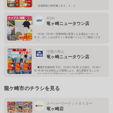
4
枚
茨城県龍ケ崎市藤ヶ丘４－２－１
AOKI
竜ヶ崎ニュータウン店
10:00～20:00（営業時間が変更となる場合がございま
す。詳しくは公式サイト各店舗ページにてご確認くださ
7
枚
い。）
茨城県龍ケ崎市久保台2-1-13
洋服の青山
竜ヶ崎ニュータウン店
■通常営業時間 平日：10:30〜19:30 土日祝日：10:30〜
19:30 ※土日祝および期間により、急な変動することが
8
枚
ありますので 詳細はホームページを確認ください
茨城県龍ケ崎市中根台三丁目7番2号
龍ケ崎市のチラシを見る
スーパーマーケットタイヨー
竜ヶ崎店