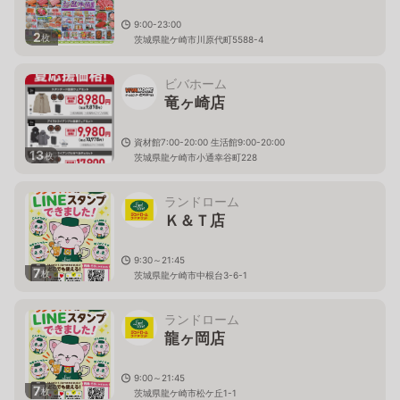
9:00-23:00
2
枚
茨城県龍ケ崎市川原代町5588-4
ビバホーム
竜ヶ崎店
資材館7:00-20:00 生活館9:00-20:00
13
枚
茨城県龍ケ崎市小通幸谷町228
ランドローム
Ｋ＆Ｔ店
9:30～21:45
7
枚
茨城県龍ケ崎市中根台3-6-1
ランドローム
龍ヶ岡店
9:00～21:45
7
枚
茨城県龍ケ崎市松ケ丘1-1