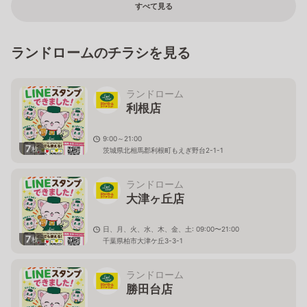
すべて見る
ランドロームのチラシを見る
ランドローム
利根店
9:00～21:00
7
枚
茨城県北相馬郡利根町もえぎ野台2-1-1
ランドローム
大津ヶ丘店
日、月、火、水、木、金、土: 09:00〜21:00
7
枚
千葉県柏市大津ケ丘3-3-1
ランドローム
勝田台店