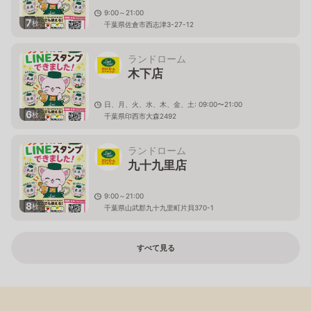
9:00～21:00
7
枚
千葉県佐倉市西志津3-27-12
ランドローム
木下店
日、月、火、水、木、金、土: 09:00〜21:00
6
枚
千葉県印西市大森2492
ランドローム
九十九里店
9:00～21:00
8
枚
千葉県山武郡九十九里町片貝370-1
すべて見る