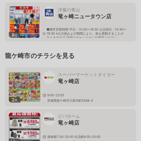
茨城県龍ケ崎市久保台2-1-13
洋服の青山
竜ヶ崎ニュータウン店
■通常営業時間 平日：10:30〜19:30 土日祝日：10:30〜
19:30 ※土日祝および期間により、急な変動することが
8
枚
ありますので 詳細はホームページを確認ください
茨城県龍ケ崎市中根台三丁目7番2号
龍ケ崎市のチラシを見る
スーパーマーケットタイヨー
竜ヶ崎店
9:00-23:00
2
枚
茨城県龍ケ崎市川原代町5588-4
ビバホーム
竜ヶ崎店
資材館7:00-20:00 生活館9:00-20:00