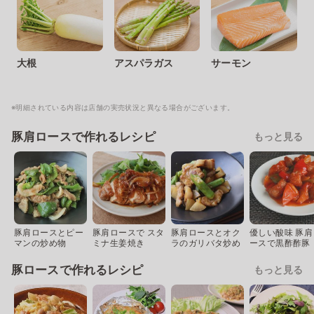
大根
アスパラガス
サーモン
※明細されている内容は店舗の実売状況と異なる場合がございます。
豚肩ロースで作れるレシピ
もっと見る
豚肩ロースとピー
豚肩ロースで スタ
豚肩ロースとオク
優しい酸味 豚肩
マンの炒め物
ミナ生姜焼き
ラのガリバタ炒め
ースで黒酢酢豚
豚ロースで作れるレシピ
もっと見る