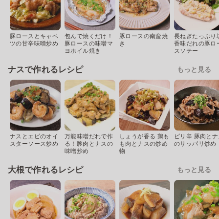
豚ロースとキャベ
包んで焼くだけ！
豚ロースの南蛮焼
長ねぎたっぷり
ツの甘辛味噌炒め
豚ロースの味噌マ
き
香味だれの豚ロ
ヨホイル焼き
スソテー
ナスで作れるレシピ
もっと見る
ナスとエビのオイ
万能味噌だれで作
しょうが香る 鶏も
ピリ辛 豚肉とナ
スターソース炒め
る！豚肉とナスの
も肉とナスの炒め
のサッパリ炒め
味噌炒め
物
大根で作れるレシピ
もっと見る