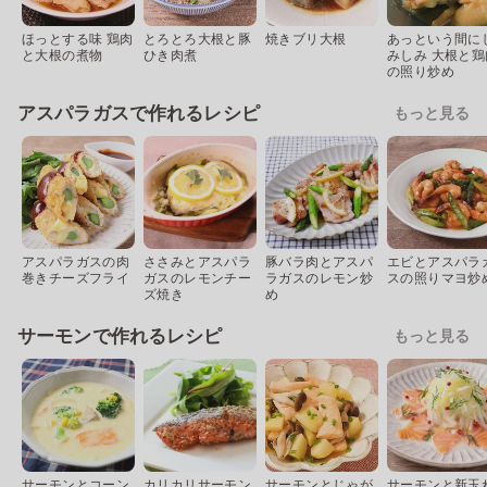
ほっとする味 鶏肉
とろとろ大根と豚
焼きブリ大根
あっという間に
と大根の煮物
ひき肉煮
みしみ 大根と鶏
の照り炒め
アスパラガスで作れるレシピ
もっと見る
アスパラガスの肉
ささみとアスパラ
豚バラ肉とアスパ
エビとアスパラ
巻きチーズフライ
ガスのレモンチー
ラガスのレモン炒
スの照りマヨ炒
ズ焼き
め
サーモンで作れるレシピ
もっと見る
サーモンとコーン
カリカリサーモン
サーモンとじゃが
サーモンと新玉