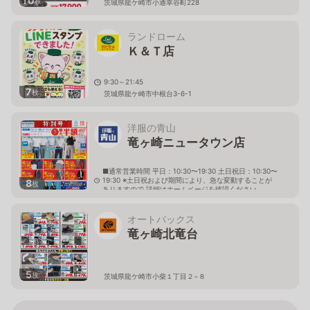
10
枚
茨城県龍ケ崎市小通幸谷町228
ランドローム
Ｋ＆Ｔ店
9:30～21:45
7
枚
茨城県龍ケ崎市中根台3-6-1
洋服の青山
竜ヶ崎ニュータウン店
■通常営業時間 平日：10:30〜19:30 土日祝日：10:30〜
19:30 ※土日祝および期間により、急な変動することが
8
枚
ありますので 詳細はホームページを確認ください
茨城県龍ケ崎市中根台三丁目7番2号
オートバックス
竜ヶ崎北竜台
5
枚
茨城県龍ケ崎市小柴１丁目２−８