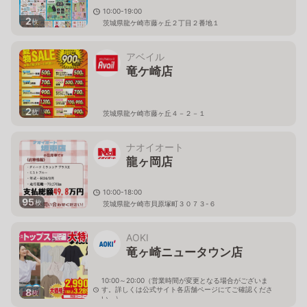
10:00-19:00
2
枚
茨城県龍ケ崎市藤ヶ丘２丁目２番地１
アベイル
竜ケ崎店
2
枚
茨城県龍ケ崎市藤ヶ丘４－２－１
ナオイオート
龍ヶ岡店
10:00-18:00
95
枚
茨城県龍ケ崎市貝原塚町３０７３-６
AOKI
竜ヶ崎ニュータウン店
10:00～20:00（営業時間が変更となる場合がございま
す。詳しくは公式サイト各店舗ページにてご確認くださ
8
枚
い。）