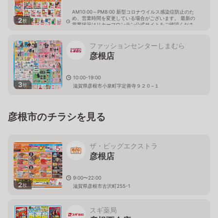
AM10:00～PM8:00 新型コロナウイルス感染症防止のた
め、営業時間を変更している場合がございます。 最新の
2
枚
営業状況はリカーマウンテン公式サイトをご確認くださ
い。
滋賀県彦根市小泉町866-1
ファッションセンターしまむら
彦根店
10:00-19:00
3
枚
滋賀県彦根市小泉町字定善寺９２０−１
彦根市のチラシを見る
ザ・ビッグエクストラ
彦根店
9:00〜22:00
2
枚
滋賀県彦根市古沢町255-1
スギ薬局