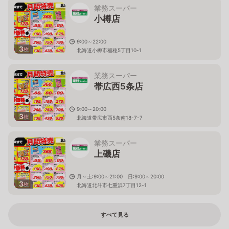
業務スーパー
小樽店
9:00～22:00
3
枚
北海道小樽市稲穂5丁目10-1
業務スーパー
帯広西5条店
9:00～20:00
3
枚
北海道帯広市西5条南18-7-7
業務スーパー
上磯店
月～土:9:00～21:00 日:9:00～20:00
3
枚
北海道北斗市七重浜7丁目12-1
すべて見る