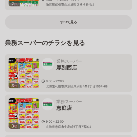
2
枚
滋賀県彦根市西沼波町２６４番地１
すべて見る
業務スーパーのチラシを見る
業務スーパー
厚別西店
9:00～22:00
3
枚
北海道札幌市厚別区厚別西4条3丁目1067-68
業務スーパー
恵庭店
9:00～22:00
3
枚
北海道恵庭市中島町6丁目7番地4