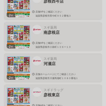
彦根西今店
店舗HPをご確認ください
2
枚
滋賀県彦根市西今町９５２番地３
スギ薬局
南彦根店
店舗HPをご確認ください
2
枚
滋賀県彦根市小泉町１０６ー１０
スギ薬局
河瀬店
店舗ホームページにてご確認ください
2
枚
滋賀県彦根市川瀬馬場町１０８０番地１
スギドラッグ
彦根東店
店舗HPをご確認ください