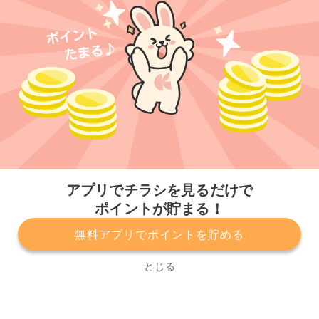
今すぐアプリをダウンロードする
アプリでチラシを見るだけで
ポイントが貯まる！
無料アプリでポイントを貯める
プライバシーポリシー
利用規約
運営会社
サービスに関してのお問い合わせ
チラシ掲載をお考えの方
とじる
Copyright© Kurashiru, Inc. All Rights Reserved.