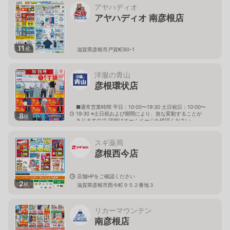
アヤハディオ
アヤハディオ 南彦根店
11
枚
滋賀県彦根市戸賀町60-1
洋服の青山
彦根環状店
■通常営業時間 平日：10:00〜19:30 土日祝日：10:00〜
19:30 ※土日祝および期間により、急な変動することが
8
枚
ありますので 詳細はホームページを確認ください
滋賀県彦根市戸賀町148番
スギ薬局
彦根西今店
店舗HPをご確認ください
2
枚
滋賀県彦根市西今町９５２番地３
リカーマウンテン
南彦根店