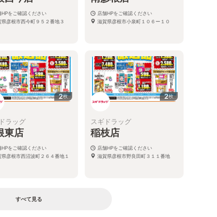
舗HPをご確認ください
店舗HPをご確認ください
賀県彦根市西今町９５２番地３
滋賀県彦根市小泉町１０６ー１０
2
2
枚
枚
ドラッグ
スギドラッグ
根東店
稲枝店
舗HPをご確認ください
店舗HPをご確認ください
賀県彦根市西沼波町２６４番地１
滋賀県彦根市野良田町３１１番地
すべて見る