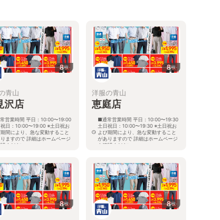
8
8
枚
枚
の青山
洋服の青山
見沢店
恵庭店
常営業時間 平日：10:00〜19:00
■通常営業時間 平日：10:00〜19:30
祝日：10:00〜19:00 ※土日祝お
土日祝日：10:00〜19:30 ※土日祝お
び期間により、急な変動すること
よび期間により、急な変動すること
ありますので 詳細はホームページ
がありますので 詳細はホームページ
確認ください
を確認ください
海道岩見沢市大和二条八丁目6番地
北海道恵庭市黄金南六丁目10番地の
5
8
8
枚
枚