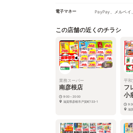
電子マネー
PayPay、メルペイ、
この店舗の近くのチラシ
3
枚
業務スーパー
平和
南彦根店
フ
小
9:00～20:00
滋賀県彦根市戸賀町133-1
9:
滋