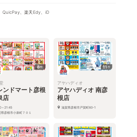
QuicPay、楽天Edy、iD
8
11
枚
枚
堂
アヤハディオ
レンドマート彦根
アヤハディオ 南彦
泉店
根店
30～21:45
滋賀県彦根市戸賀町60-1
賀県彦根市小泉町７０１