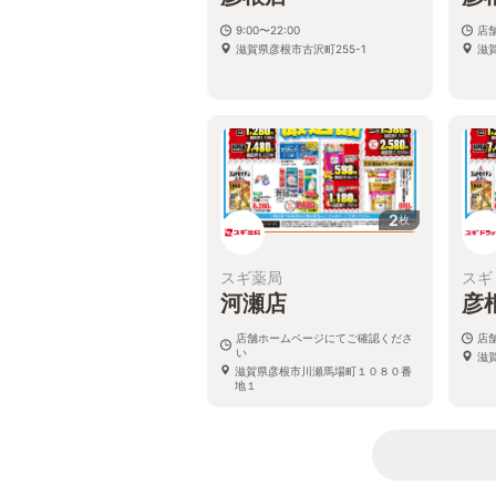
9:00〜22:00
店
滋賀県彦根市古沢町255-1
滋
2
枚
スギ薬局
スギ
河瀬店
彦
店舗ホームページにてご確認くださ
店
い
滋
滋賀県彦根市川瀬馬場町１０８０番
地１