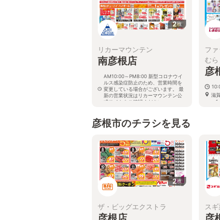
2
枚
リカーマウンテン
ファ
南彦根店
むら
彦
AM10:00～PM8:00 新型コロナウイ
ルス感染症防止のため、営業時間を
10:
変更している場合がございます。 最
滋
新の営業状況はリカーマウンテン公
−１
式サイトをご確認ください。
滋賀県彦根市小泉町866-1
彦根市のチラシを見る
2
枚
ザ・ビッグエクストラ
スギ
彦根店
彦