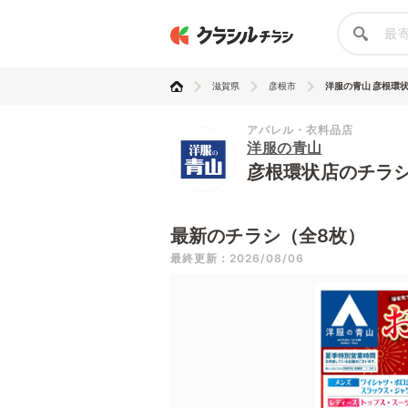
滋賀県
彦根市
洋服の青山 彦根環
アパレル・衣料品店
洋服の青山
彦根環状店のチラ
最新のチラシ（全8枚）
最終更新：2026/08/06