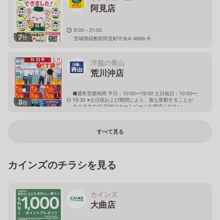
阿見店
9:00～21:00
7
枚
茨城県稲敷郡阿見町中央4-4666-6
洋服の青山
荒川沖店
■通常営業時間 平日：10:00〜19:00 土日祝日：10:00〜
19:30 ※土日祝および期間により、急な変動することが
8
枚
ありますので 詳細はホームページを確認ください
茨城県稲敷郡阿見町住吉二丁目18番地3
すべて見る
カインズのチラシを見る
カインズ
大曲店