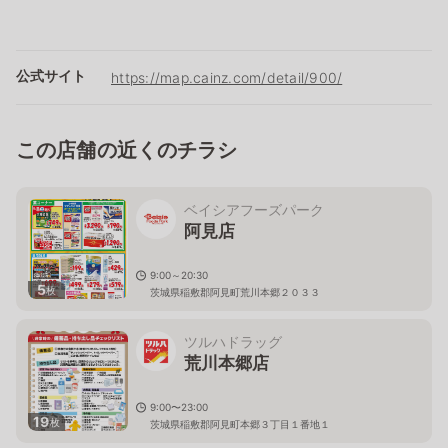
公式サイト
https://map.cainz.com/detail/900/
この店舗の近くのチラシ
ベイシアフーズパーク
阿見店
9:00～20:30
5
枚
茨城県稲敷郡阿見町荒川本郷２０３３
ツルハドラッグ
荒川本郷店
9:00〜23:00
19
枚
茨城県稲敷郡阿見町本郷３丁目１番地１