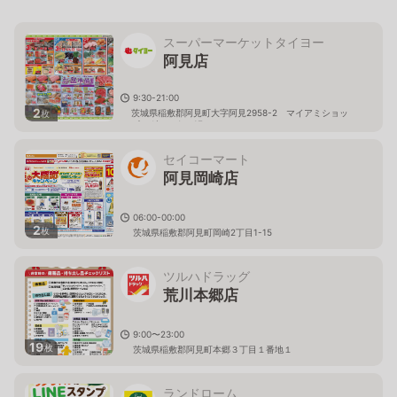
スーパーマーケットタイヨー
阿見店
9:30-21:00
2
茨城県稲敷郡阿見町大字阿見2958-2 マイアミショッ
枚
ピングセンター1F
セイコーマート
阿見岡崎店
06:00-00:00
2
枚
茨城県稲敷郡阿見町岡崎2丁目1-15
ツルハドラッグ
荒川本郷店
9:00〜23:00
19
枚
茨城県稲敷郡阿見町本郷３丁目１番地１
ランドローム