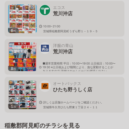
エコス
荒川沖店
10:00~21:00
8
枚
茨城県稲敷郡阿見町うずら野１－１９－５
洋服の青山
荒川沖店
■通常営業時間 平日：10:00〜19:00 土日祝日：10:00〜
19:30 ※土日祝および期間により、急な変動することが
8
枚
ありますので 詳細はホームページを確認ください
茨城県稲敷郡阿見町住吉二丁目18番地3
オートバックス
ひたち野うしく店
詳しくは店舗ホームページをご確認ください。
5
枚
茨城県牛久市ひたち野東１丁目２４－１１
稲敷郡阿見町のチラシを見る