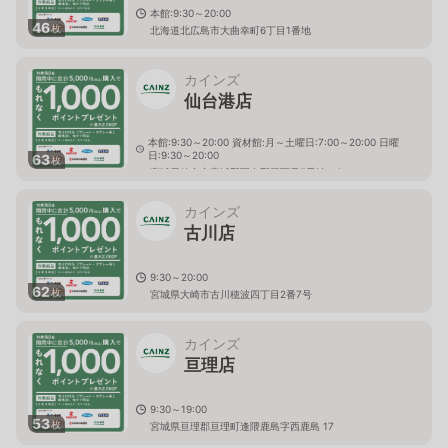
本館:9:30～20:00
46
枚
北海道北広島市大曲幸町6丁目1番地
カインズ
仙台港店
本館:9:30～20:00 資材館:月～土曜日:7:00～20:00 日曜
日:9:30～20:00
63
枚
宮城県仙台市宮城野区中野三丁目5番地の6
カインズ
古川店
9:30～20:00
62
枚
宮城県大崎市古川穂波四丁目2番7号
カインズ
亘理店
9:30～19:00
53
枚
宮城県亘理郡亘理町逢隈鹿島字西鹿島 17