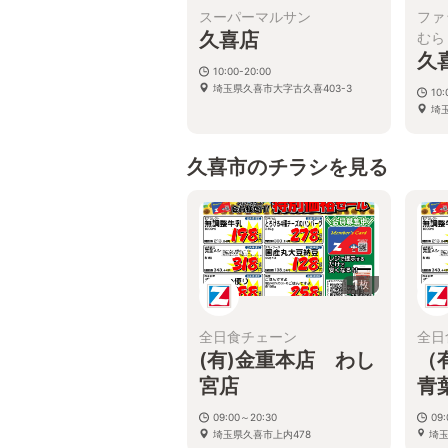
スーパーマルサン
ファ
久喜店
むら
久
10:00-20:00
埼玉県久喜市大字古久喜403-3
10:
埼
久喜市のチラシを見る
1
枚
全日食チェーン
全日
(有)金重本店 わし
（
宮店
青
09:00～20:30
09:
埼玉県久喜市上内478
埼
10