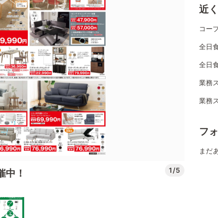
近
コー
全日
全日
業務
業務
フ
まだ
1/5
開催中！