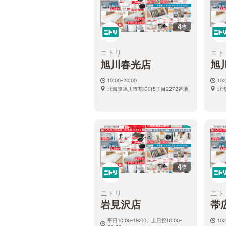
4
枚
ニトリ
ニト
旭川春光店
旭
10:00-20:00
10:
北海道旭川市花咲町5丁目2272番地
北海
4
枚
ニトリ
ニト
岩見沢店
帯
平日10:00-19:00、土日祝10:00-
10: