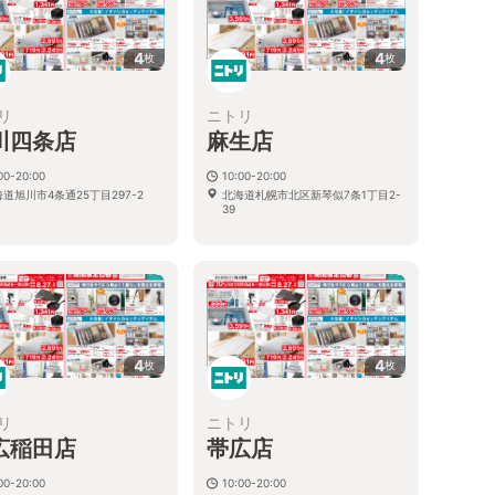
4
4
枚
枚
リ
ニトリ
川四条店
麻生店
00-20:00
10:00-20:00
道旭川市4条通25丁目297-2
北海道札幌市北区新琴似7条1丁目2-
39
4
4
枚
枚
リ
ニトリ
広稲田店
帯広店
00-20:00
10:00-20:00