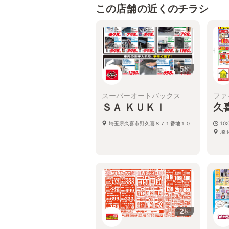
この店舗の近くのチラシ
5
枚
スーパーオートバックス
ファ
ＳＡ ＫＵＫＩ
久
埼玉県久喜市野久喜８７１番地１０
10:
埼玉
2
枚