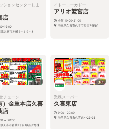
ッションセンターしま
イトーヨーカドー
アリオ鷲宮店
喜店
全館 10:00-21:00
埼玉県久喜市久本寺谷田7番地1
00-19:00
玉県久喜市本町６−１５−３
1
3
枚
枚
食チェーン
業務スーパー
有）金重本店久喜
久喜東店
葉店
9:00～20:00
埼玉県久喜市久喜東4-23-38
00 ～ 20:30
玉県久喜市青葉1丁目1街区2号棟
1号室