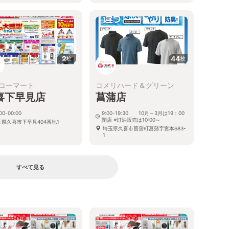
2
44
枚
枚
コーマート
コメリハード＆グリーン
喜下早見店
菖蒲店
00-00:00
9:00-19:30 10月～3月は19：00
閉店 ※灯油販売は10:00～
玉県久喜市下早見404番地1
埼玉県久喜市菖蒲町菖蒲字宮本683-
1
すべて見る