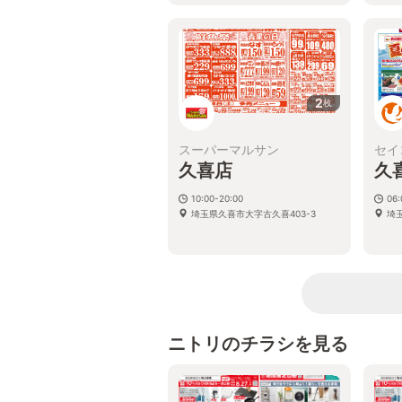
2
枚
スーパーマルサン
セイ
久喜店
久
10:00-20:00
06:
埼玉県久喜市大字古久喜403-3
埼
ニトリのチラシを見る