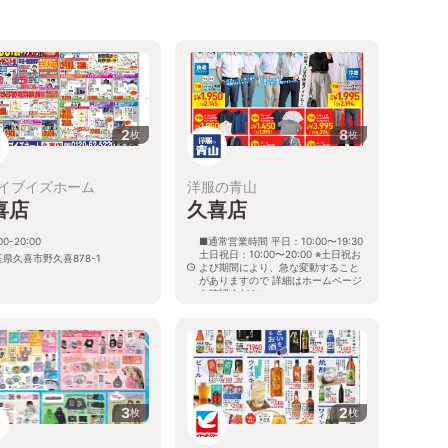
2
8
枚
枚
イブイズホーム
洋服の青山
喜店
久喜店
00-20:00
■通常営業時間 平日：10:00〜19:30
土日祝日：10:00〜20:00 ※土日祝お
県久喜市野久喜878-1
よび期間により、急な変動すること
がありますので 詳細はホームページ
を確認ください
埼玉県久喜市本町七丁目5番26号
3
2
枚
枚