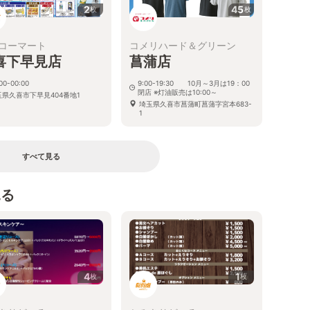
2
45
枚
枚
コーマート
コメリハード＆グリーン
喜下早見店
菖蒲店
00-00:00
9:00-19:30 10月～3月は19：00
閉店 ※灯油販売は10:00～
玉県久喜市下早見404番地1
埼玉県久喜市菖蒲町菖蒲字宮本683-
1
すべて見る
見る
4
1
枚
枚