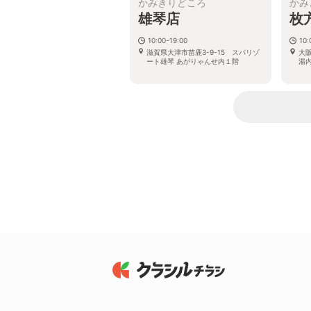
かみきりどころ
かみ
雄琴店
枚
10:00-19:00
10:
滋賀県大津市苗鹿3-9-15 スパリゾ
大阪
ート雄琴 あがりゃんせ内１階
湯