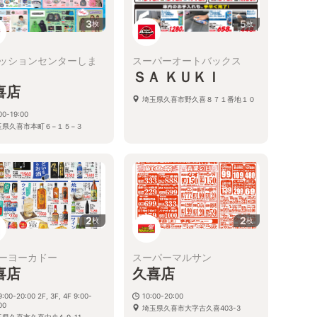
3
5
枚
枚
ッションセンターしま
スーパーオートバックス
ＳＡ ＫＵＫＩ
喜店
埼玉県久喜市野久喜８７１番地１０
00-19:00
玉県久喜市本町６−１５−３
2
2
枚
枚
ーヨーカドー
スーパーマルサン
喜店
久喜店
9:00-20:00 2F, 3F, 4F 9:00-
10:00-20:00
00
埼玉県久喜市大字古久喜403-3
県久喜市久喜中央4-9-11