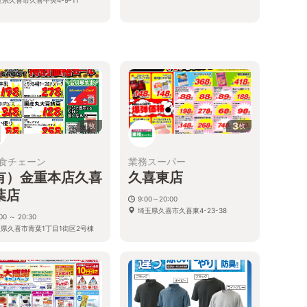
1
3
枚
枚
食チェーン
業務スーパー
有）金重本店久喜
久喜東店
葉店
9:00～20:00
埼玉県久喜市久喜東4-23-38
00 ～ 20:30
玉県久喜市青葉1丁目1街区2号棟
1号室