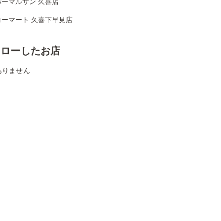
パーマルサン 久喜店
コーマート 久喜下早見店
ォローしたお店
ありません