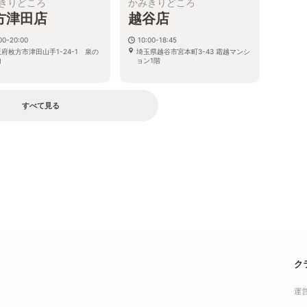
きりどころ
かみきりどころ
方津田店
越谷店
00-20:00
10:00-18:45
府枚方市津田山手1-24-1 泉の
埼玉県越谷市宮本町3-43 霜越マンシ
内
ョン1階
すべて見る
ク
運