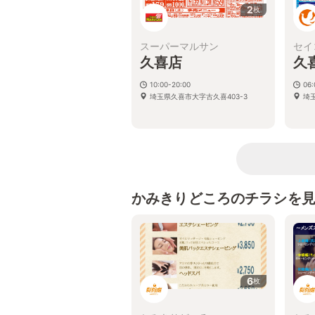
2
枚
スーパーマルサン
セイ
久喜店
久
10:00-20:00
06:
埼玉県久喜市大字古久喜403-3
埼
かみきりどころのチラシを
6
枚