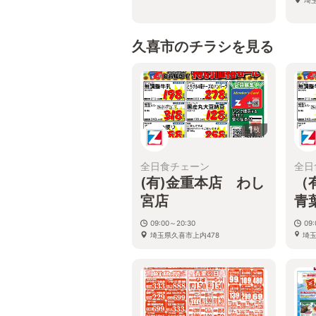
久喜市のチラシを見る
1
枚
全日食チェーン
全日
(有)金重本店 わし
（
宮店
青
09:00～20:30
09:
埼玉県久喜市上内478
埼
10