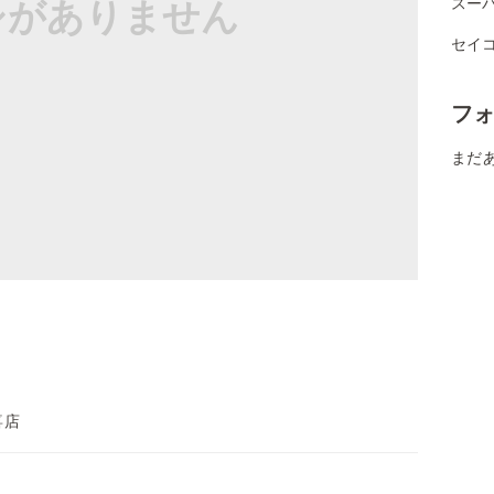
シがありません
スー
セイ
フ
まだ
喜店