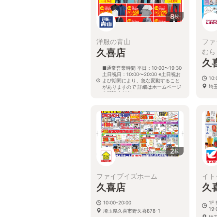
8
枚
洋服の青山
ファ
久喜店
むら
久
■通常営業時間 平日：10:00〜19:30
土日祝日：10:00〜20:00 ※土日祝お
10:
よび期間により、急な変動すること
埼
がありますので 詳細はホームページ
を確認ください
埼玉県久喜市本町七丁目5番26号
2
枚
ファイブイズホーム
イト
久喜店
久
10:00-20:00
1F 
19:
埼玉県久喜市野久喜878-1
埼玉