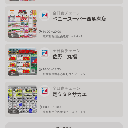
全日食チェーン
ベニースーパー西亀有店
10:00～20:00
3
枚
東京都葛飾区西亀有１-１６-７
全日食チェーン
佐野 丸福
10:00～19:30
2
枚
栃木県佐野市赤見町３１２３－２
全日食チェーン
足立ＳＰサカエ
10:00～19:30
1
枚
東京都足立区綾瀬２－３９－１１