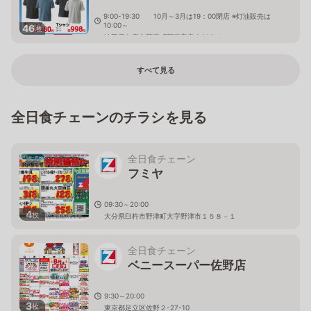
9:00-19:30 10月～3月は19：00閉店 ※灯油販売は
10:00～
46
枚
埼玉県久喜市菖蒲町菖蒲字宮本683-1
すべて見る
全日食チェーンのチラシを見る
全日食チェーン
フミヤ
09:30～20:00
4
枚
大分県臼杵市野津町大字野津市１５８－１
全日食チェーン
ベニースーパー佐野店
9:30～20:00
3
枚
東京都足立区佐野２-27-10