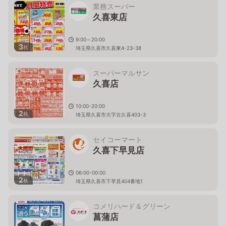
業務スーパー
久喜東店
9:00～20:00
3
枚
埼玉県久喜市久喜東4-23-38
スーパーマルサン
久喜店
10:00-20:00
2
枚
埼玉県久喜市大字古久喜403-3
セイコーマート
久喜下早見店
06:00-00:00
2
枚
埼玉県久喜市下早見404番地1
コメリハード＆グリーン
菖蒲店