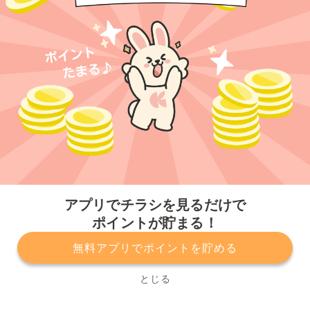
今すぐアプリをダウンロードする
アプリでチラシを見るだけで
ポイントが貯まる！
無料アプリでポイントを貯める
プライバシーポリシー
利用規約
運営会社
サービスに関してのお問い合わせ
チラシ掲載をお考えの方
とじる
Copyright© Kurashiru, Inc. All Rights Reserved.