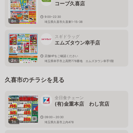
コープ久喜店
9:00~22:30
8
枚
埼玉県久喜市久喜東1-15-38
スギドラッグ
エムズタウン幸手店
店舗HPをご確認ください
2
枚
埼玉県幸手市上高野778番地 エムズタウン幸手1階
久喜市のチラシを見る
全日食チェーン
(有)金重本店 わし宮店
09:00～20:30
1
枚
埼玉県久喜市上内478