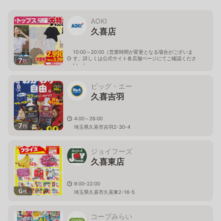
AOKI
久喜店
10:00～20:00（営業時間が変更となる場合がございま
す。詳しくは公式サイト各店舗ページにてご確認くださ
7
枚
い。）
埼玉県久喜市吉羽2-30-5
ビッグ・エー
久喜吉羽
4:00～26:00
7
枚
埼玉県久喜市吉羽2-30-4
ジョイフーズ
久喜東店
9:00-22:00
6
枚
埼玉県久喜市久喜東2-16-5
コープみらい