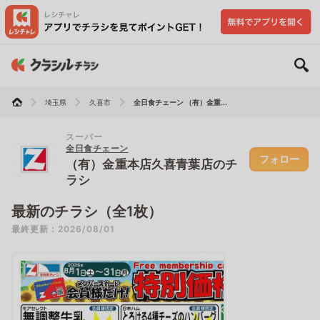
埼玉県
久喜市
全日食チェーン （有）金重...
スーパー
全日食チェーン
フォロー
（有）金重本店久喜青葉店のチ
ラシ
最新のチラシ（全1枚）
最終更新：2026/08/01