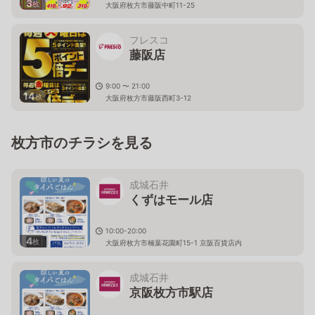
3
枚
大阪府枚方市藤阪中町11-25
フレスコ
藤阪店
9:00 〜 21:00
14
枚
大阪府枚方市藤阪西町3-12
枚方市のチラシを見る
成城石井
くずはモール店
10:00-20:00
4
枚
大阪府枚方市楠葉花園町15-1 京阪百貨店内
成城石井
京阪枚方市駅店