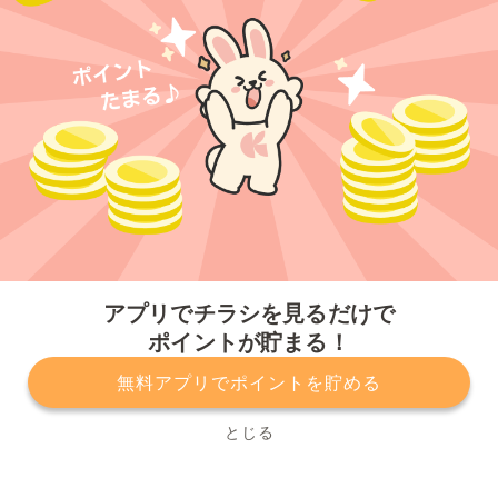
今すぐアプリをダウンロードする
アプリでチラシを見るだけで
ポイントが貯まる！
無料アプリでポイントを貯める
プライバシーポリシー
利用規約
運営会社
サービスに関してのお問い合わせ
チラシ掲載をお考えの方
とじる
Copyright© Kurashiru, Inc. All Rights Reserved.