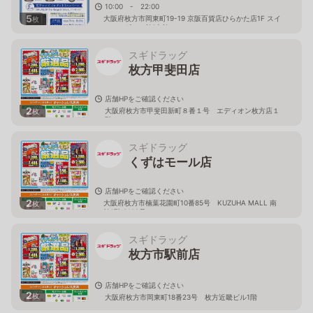
10:00 - 22:00
5
大阪府枚方市岡東町19-19 京阪百貨店ひらかた店1F スイ
枚
ーツ＆ギフト館(東館
スギドラッグ
枚方甲斐田店
店舗HPをご確認ください
2
大阪府枚方市甲斐田新町８番１号 エディオン枚方店１
枚
階
スギドラッグ
くずはモール店
店舗HPをご確認ください
2
大阪府枚方市楠葉花園町10番85号 KUZUHA MALL 南
枚
館1階 S103号
スギドラッグ
枚方市駅前店
店舗HPをご確認ください
2
枚
大阪府枚方市岡東町18番23号 枚方近畿ビル1階