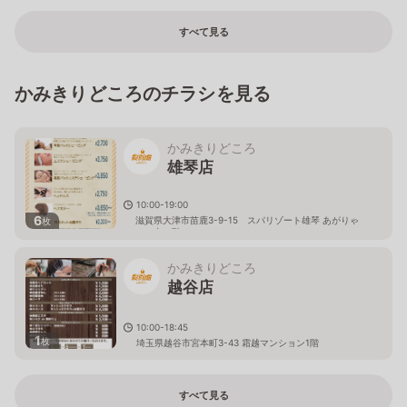
すべて見る
かみきりどころのチラシを見る
かみきりどころ
雄琴店
10:00-19:00
6
滋賀県大津市苗鹿3-9-15 スパリゾート雄琴 あがりゃ
枚
んせ内１階
かみきりどころ
越谷店
10:00-18:45
1
枚
埼玉県越谷市宮本町3-43 霜越マンション1階
すべて見る