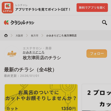
大阪府
枚方市
かみきりどころ 枚方津田店
エステサロン・美容
かみきりどころ
フォロー
枚方津田店のチラシ
最新のチラシ（全4枚）
最終更新：2026/01/01