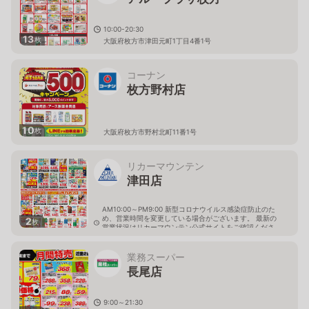
10:00-20:30
13
枚
大阪府枚方市津田元町1丁目4番1号
コーナン
枚方野村店
10
枚
大阪府枚方市野村北町11番1号
リカーマウンテン
津田店
AM10:00～PM9:00 新型コロナウイルス感染症防止のた
め、営業時間を変更している場合がございます。 最新の
2
枚
営業状況はリカーマウンテン公式サイトをご確認くださ
い。
大阪府枚方市野村中町5丁目1番地
業務スーパー
長尾店
9:00～21:30