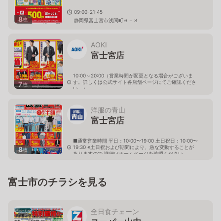
09:00-21:45
8
枚
静岡県富士宮市浅間町６－３
AOKI
富士宮店
10:00～20:00（営業時間が変更となる場合がございま
す。詳しくは公式サイト各店舗ページにてご確認くださ
7
枚
い。）
静岡県富士宮市西小泉町22-5
洋服の青山
富士宮店
■通常営業時間 平日：10:00〜19:00 土日祝日：10:00〜
19:30 ※土日祝および期間により、急な変動することが
8
枚
ありますので 詳細はホームページを確認ください
静岡県富士宮市小泉816番地1
富士市のチラシを見る
全日食チェーン