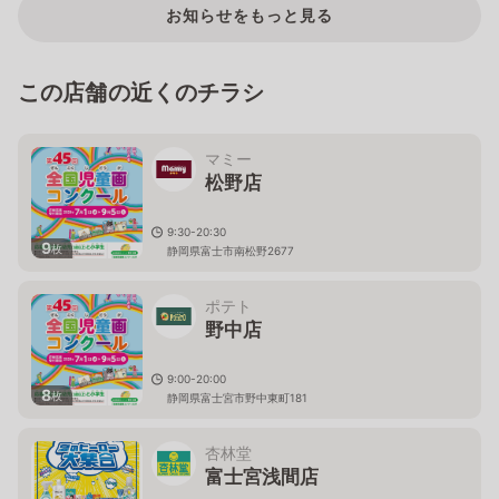
お知らせをもっと見る
この店舗の近くのチラシ
マミー
松野店
9:30-20:30
9
枚
静岡県富士市南松野2677
ポテト
野中店
9:00-20:00
8
枚
静岡県富士宮市野中東町181
杏林堂
富士宮浅間店