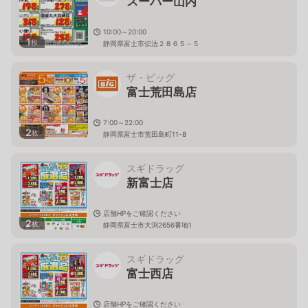
スーパー山内
10:00～20:00
1
枚
静岡県富士市伝法２８６５－５
ザ・ビッグ
富士荒田島店
7:00～22:00
2
枚
静岡県富士市荒田島町11-8
スギドラッグ
新富士店
店舗HPをご確認ください
2
枚
静岡県富士市大渕2656番地1
スギドラッグ
富士西店
店舗HPをご確認ください