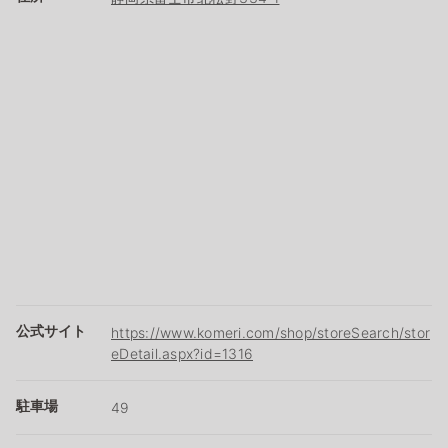
公式サイト
https://www.komeri.com/shop/storeSearch/stor
eDetail.aspx?id=1316
駐車場
49