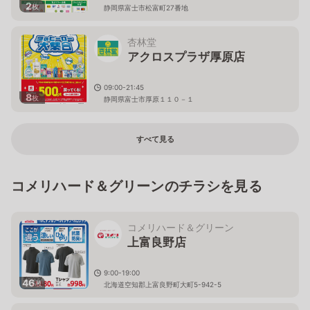
2
枚
静岡県富士市松富町27番地
杏林堂
アクロスプラザ厚原店
09:00-21:45
8
枚
静岡県富士市厚原１１０－１
すべて見る
コメリハード＆グリーンのチラシを見る
コメリハード＆グリーン
上富良野店
9:00-19:00
46
枚
北海道空知郡上富良野町大町5-942-5