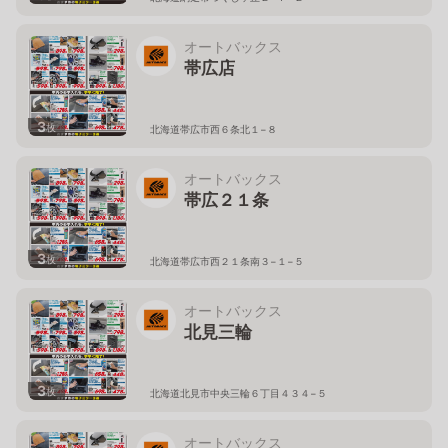
オートバックス
帯広店
3
枚
北海道帯広市西６条北１−８
オートバックス
帯広２１条
3
枚
北海道帯広市西２１条南３−１−５
オートバックス
北見三輪
3
枚
北海道北見市中央三輪６丁目４３４−５
オートバックス