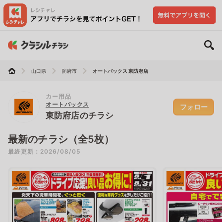
山口県
防府市
オートバックス 東防府店
カー用品
オートバックス
フォロー
東防府店のチラシ
最新のチラシ（全5枚）
最終更新：2026/08/05