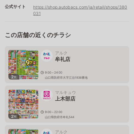
公式サイト
https://shop.autobacs.com/ja/retail/shops/380
031
この店舗の近くのチラシ
アルク
牟礼店
9:00～24:00
2
枚
山口県防府市大字江泊1936番地
マルキュウ
上木部店
9:00～22:00
2
枚
山口県防府市牟礼544
アルク