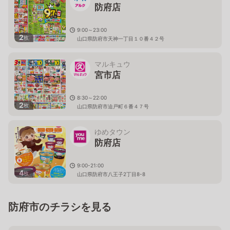
防府店
9:00～23:00
2
枚
山口県防府市天神一丁目１０番４２号
マルキュウ
宮市店
8:30～22:00
2
枚
山口県防府市迫戸町６番４７号
ゆめタウン
防府店
9:00-21:00
4
枚
山口県防府市八王子2丁目8-8
防府市のチラシを見る