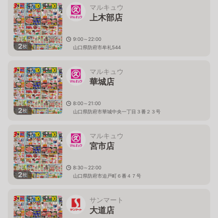
マルキュウ
上木部店
9:00～22:00
2
枚
山口県防府市牟礼544
マルキュウ
華城店
8:00～21:00
2
枚
山口県防府市華城中央一丁目３番２３号
マルキュウ
宮市店
8:30～22:00
2
枚
山口県防府市迫戸町６番４７号
サンマート
大道店