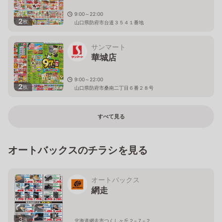
9:00～22:00
2
枚
山口県防府市台道３５４１番地
サンマート
華城店
9:00～22:00
2
枚
山口県防府市桑南二丁目６番２８号
すべて見る
オートバックスのチラシを見る
オートバックス
網走
3
枚
北海道網走市つくしヶ丘２−７−２