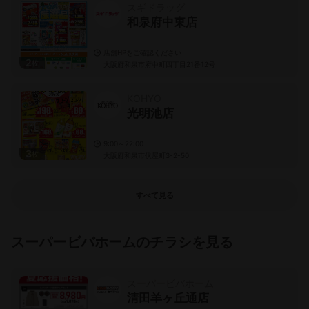
スギドラッグ
和泉府中東店
店舗HPをご確認ください
2
枚
大阪府和泉市府中町四丁目21番12号
KOHYO
光明池店
9:00～22:00
3
枚
大阪府和泉市伏屋町3-2-50
すべて見る
スーパービバホームのチラシを見る
スーパービバホーム
清田羊ヶ丘通店