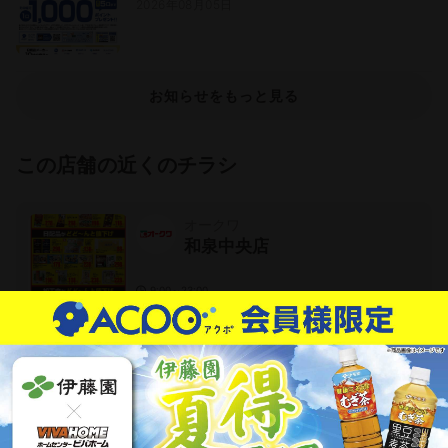
2026年08月05日
お知らせをもっと見る
この店舗の近くのチラシ
オークワ
和泉中央店
9:00～23:00
9
枚
大阪府和泉市内田町1丁目4番地8号
コーナン
岸和田三田店
10
枚
大阪府岸和田市三田町２３１-１