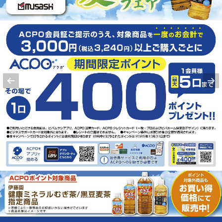
スギドラッグ
岸和田山直店
店舗HPをご確認ください
2
枚
大阪府岸和田市三田町１２番地１
スーパーサンエー
山直店
09:00-20:50
4
枚
大阪府岸和田市三田町 6
業務スーパー
和泉のぞみ野店
9:00～20:00
3
枚
大阪府和泉市のぞみ野2丁目3-10