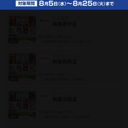
和泉市のチラシを見る
スギ薬局
和泉府中店
店舗HPをご確認ください
2
枚
大阪府和泉市肥子町二丁目２番６８号
スギドラッグ
和泉和田店
店舗HPをご確認ください
2
枚
大阪府和泉市和田町２７６番地１
スギドラッグ
和泉小田店
店舗HPをご確認ください
2
枚
大阪府和泉市小田町二丁目16番56号