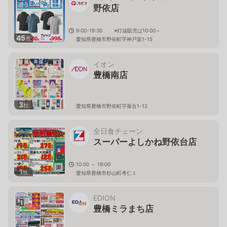
野依店
9:00-19:30 ※灯油販売は10:00～
45
枚
愛知県豊橋市野依町字神戸坂1-15
イオン
豊橋南店
3
枚
愛知県豊橋市野依町字落合1-12
全日食チェーン
スーパーよしかね野依台店
10:00 ～ 19:00
1
枚
愛知県豊橋市杉山町考仁１
EDION
豊橋ミラまち店