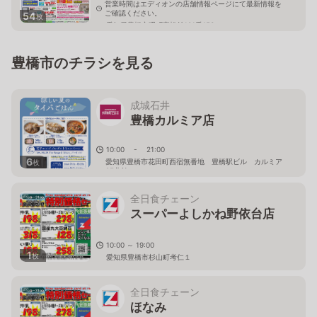
営業時間はエディオンの店舗情報ページにて最新情報を
ご確認ください。
54
枚
愛知県豊橋市曙町字松並101番153
豊橋市のチラシを見る
成城石井
豊橋カルミア店
10:00 - 21:00
6
愛知県豊橋市花田町西宿無番地 豊橋駅ビル カルミア
枚
2F北館
全日食チェーン
スーパーよしかね野依台店
10:00 ～ 19:00
1
枚
愛知県豊橋市杉山町考仁１
全日食チェーン
ほなみ