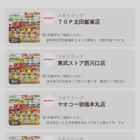
スギドラッグ
ＴＯＰ太田飯塚店
店舗HPをご確認ください
2
群馬県太田市飯塚町１９３３番地１ 生鮮市場ＴＯＰ太
枚
田飯塚店１階
スギドラッグ
東武ストア西川口店
店舗HPをご確認ください
2
埼玉県川口市並木二丁目２２番１号 東武ストア西川口
枚
店２階
スギドラッグ
ヤオコー岩槻本丸店
店舗HPをご確認ください
2
埼玉県さいたま市岩槻区本丸３丁目２０番４５号 ヤオ
枚
コー岩槻本丸店２階
スギドラッグ