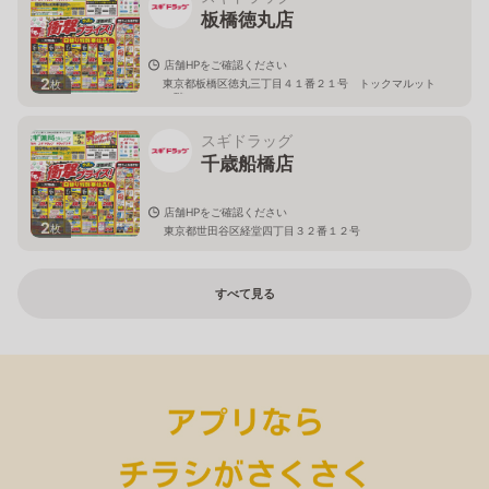
板橋徳丸店
店舗HPをご確認ください
2
東京都板橋区徳丸三丁目４１番２１号 トックマルット
枚
１階
スギドラッグ
千歳船橋店
店舗HPをご確認ください
2
枚
東京都世田谷区経堂四丁目３２番１２号
すべて見る