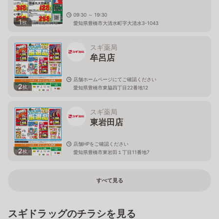
09:30 ～ 19:30
1
枚
愛知県豊橋市大清水町字大清水3-1043
スギ薬局
牟呂店
店舗ホームページにてご確認ください
2
枚
愛知県豊橋市東脇四丁目22番地12
スギ薬局
東岩田店
店舗HPをご確認ください
2
枚
愛知県豊橋市東岩田１丁目11番地7
すべて見る
スギドラッグのチラシを見る