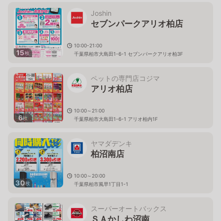
Joshin
セブンパークアリオ柏店
10:00-21:00
15
枚
千葉県柏市大島田1-6-1 セブンパークアリオ柏3F
ペットの専門店コジマ
アリオ柏店
10:00～21:00
6
枚
千葉県柏市大島田1-6-1 アリオ柏内1F
ヤマダデンキ
柏沼南店
10:00～20:00
30
枚
千葉県柏市風早1丁目1-1
スーパーオートバックス
ＳＡかしわ沼南