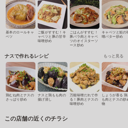
基本のロールキャ
ご飯がすすむ！キ
ごはんがすすむ！
キャベツと鮭の
ベツ
ャベツと豚の甘辛
豚バラ肉とキャベ
噌バター炒め
味噌炒め
ツのオイスターソ
ース炒め
ナスで作れるレシピ
もっと見る
鶏むね肉とナスの
ナスと鶏もも肉の
万能味噌だれで作
しょうが香る 鶏
さっぱり炒め
揚げ浸し
る！豚肉とナスの
も肉とナスの炒
味噌炒め
物
この店舗の近くのチラシ