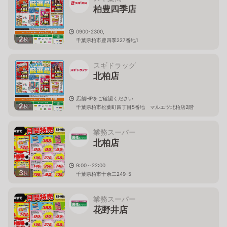
柏豊四季店
0900-2300,
2
枚
千葉県柏市豊四季227番地1
スギドラッグ
北柏店
店舗HPをご確認ください
2
枚
千葉県柏市松葉町四丁目5番地 マルエツ北柏店2階
業務スーパー
北柏店
9:00～22:00
3
枚
千葉県柏市十余二249-5
業務スーパー
花野井店