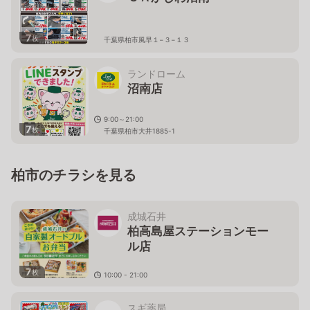
7
枚
千葉県柏市風早１−３−１３
ランドローム
沼南店
9:00～21:00
7
枚
千葉県柏市大井1885-1
柏市のチラシを見る
成城石井
柏高島屋ステーションモー
ル店
7
枚
10:00 - 21:00
千葉県柏市末広町1－1 柏高島屋ステーションモール Ｓ
館専門店2F
スギ薬局