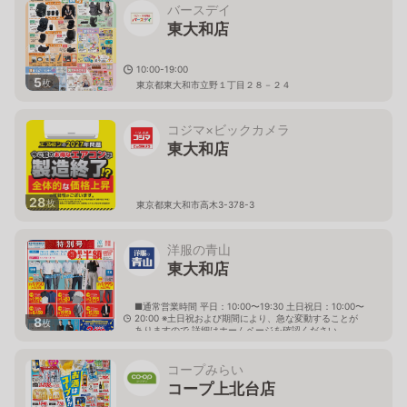
バースデイ
東大和店
10:00-19:00
5
枚
東京都東大和市立野１丁目２８－２４
コジマ×ビックカメラ
東大和店
28
枚
東京都東大和市高木3-378-3
洋服の青山
東大和店
■通常営業時間 平日：10:00〜19:30 土日祝日：10:00〜
20:00 ※土日祝および期間により、急な変動することが
8
枚
ありますので 詳細はホームページを確認ください
東京都東大和市中央1丁目6番地の11
コープみらい
コープ上北台店