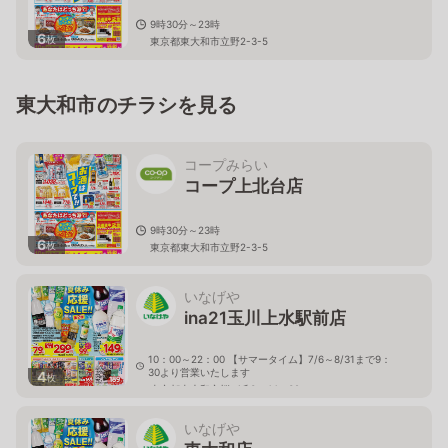
9時30分～23時
6
枚
東京都東大和市立野2-3-5
東大和市のチラシを見る
コープみらい
コープ上北台店
9時30分～23時
6
枚
東京都東大和市立野2-3-5
いなげや
ina21玉川上水駅前店
10：00～22：00 【サマータイム】7/6～8/31まで9：
30より営業いたします
4
枚
東京都東大和市桜が丘3－44－32
いなげや