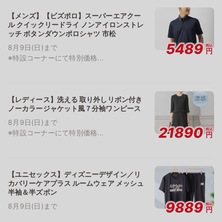
【メンズ】【ビズポロ】スーパーエアクー
ル クイックリードライ ノンアイロンストレ
ッチ ボタンダウンポロシャツ 市松
5489
税込
8月9日(日)まで
円
※特設コーナーにて特別価格...
【レディース】洗える 取り外しリボン付き
ノーカラージャケット風７分袖ワンピース
8月9日(日)まで
21890
税込
※特設コーナーにて特別価格...
円
【ユニセックス】ディズニーデザイン／リ
カバリーケアプラス ルームウェア メッシュ
半袖＆半ズボン
9889
税込
8月9日(日)まで
円