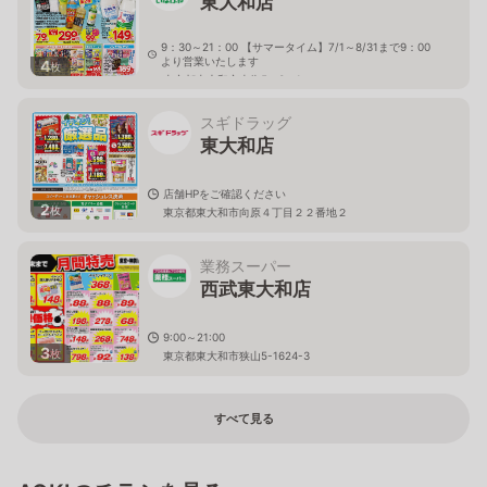
東大和店
9：30～21：00 【サマータイム】7/1～8/31まで9：00
より営業いたします
4
枚
東京都東大和市南街5－3－1
スギドラッグ
東大和店
店舗HPをご確認ください
2
枚
東京都東大和市向原４丁目２２番地２
業務スーパー
西武東大和店
9:00～21:00
3
枚
東京都東大和市狭山5-1624-3
すべて見る