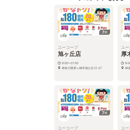
7
枚
ユーコープ
ユー
旭ヶ丘店
厚
9:00〜21:00
9:
神奈川県茅ヶ崎市旭が丘12-27
神奈
7
枚
ユーコープ
ユー