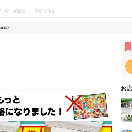
 舞岡店
お