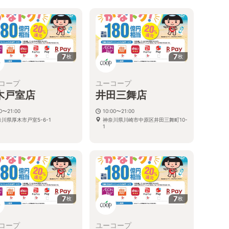
7
7
枚
枚
コープ
ユーコープ
木戸室店
井田三舞店
00〜21:00
10:00〜21:00
川県厚木市戸室5-6-1
神奈川県川崎市中原区井田三舞町10-
1
7
7
枚
枚
コープ
ユーコープ