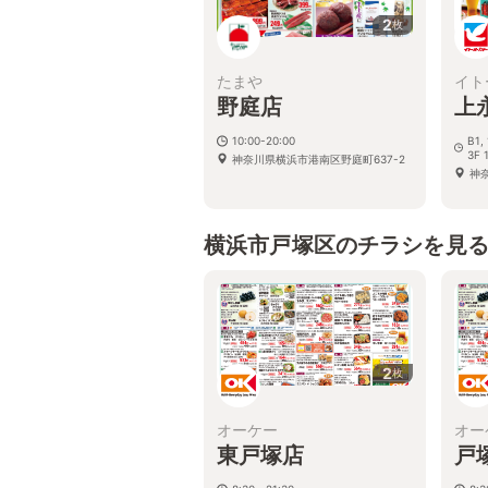
2
枚
たまや
イト
野庭店
上
10:00-20:00
B1,
3F 
神奈川県横浜市港南区野庭町637-2
神
横浜市戸塚区のチラシを見
2
枚
オーケー
オー
東戸塚店
戸