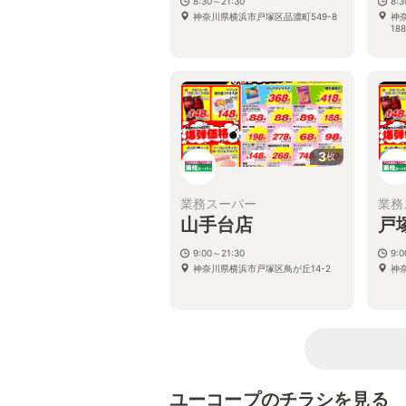
8:30～21:30
8:
神奈川県横浜市戸塚区品濃町549-8
神
188
3
枚
業務スーパー
業務
山手台店
戸
9:00～21:30
9:
神奈川県横浜市戸塚区鳥が丘14-2
神
ユーコープのチラシを見る