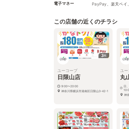
電子マネー
PayPay、楽天ペイ
この店舗の近くのチラシ
3
枚
ユーコープ
ユー
日限山店
丸
9:00〜20:00
日
10:
神奈川県横浜市港南区日限山3-42-1
神