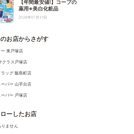
【年間最安値!】コープの
薬用※美白化粧品
2026年07月31日
くのお店からさがす
ー 東戸塚店
サクラス戸塚店
ドラッグ 飯島町店
スーパー 山手台店
ーパー 戸塚店
ォローしたお店
ありません