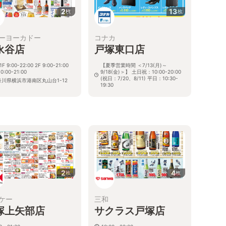
2
13
枚
枚
ーヨーカドー
コナカ
永谷店
戸塚東口店
 1F 9:00-22:00 2F 9:00-21:00
【夏季営業時間 ＜7/13(月)～
10:00-21:00
9/18(金)＞】 土日祝：10:00-20:00
(祝日：7/20、8/11) 平日：10:30-
奈川県横浜市港南区丸山台1-12
19:30
神奈川県横浜市戸塚区吉田町127-1
る
2
4
枚
枚
ケー
三和
塚上矢部店
サクラス戸塚店