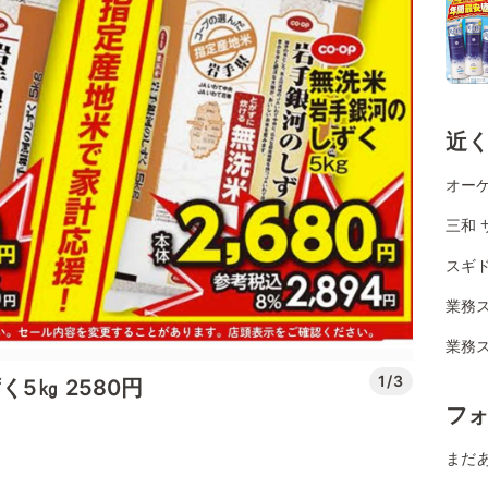
近
オーケ
三和 
スギ
業務
業務ス
1/3
5㎏ 2580円
フ
まだ