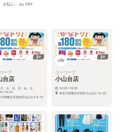
、ｄ払い、au PAY
3
3
枚
枚
コープ
ユーコープ
山台店
小山台店
、月、火、水、木、金、土:
10:00〜19:30
00〜19:30
神奈川県横浜市栄区小山台2-10-28
奈川県横浜市港南区丸山台4-8-25