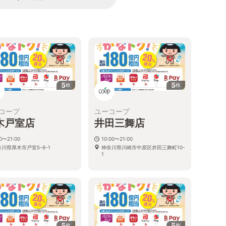
5
5
枚
枚
コープ
ユーコープ
木戸室店
井田三舞店
00〜21:00
10:00〜21:00
川県厚木市戸室5-6-1
神奈川県川崎市中原区井田三舞町10-
1
5
5
枚
枚