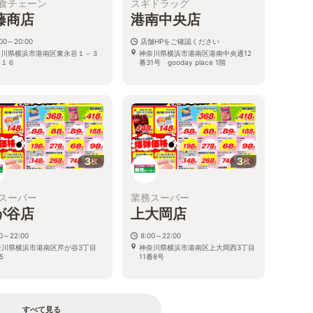
食チェーン
スギドラッグ
藤商店
港南中央店
:00～20:00
店舗HPをご確認ください
奈川県横浜市港南区東永谷１－３
神奈川県横浜市港南区港南中央通12
－１６
番31号 gooday place 1階
3
3
枚
枚
スーパー
業務スーパー
が谷店
上大岡店
00～22:00
8:00～22:00
奈川県横浜市港南区芹が谷3丁目
神奈川県横浜市港南区上大岡西3丁目
5
11番8号
すべて見る