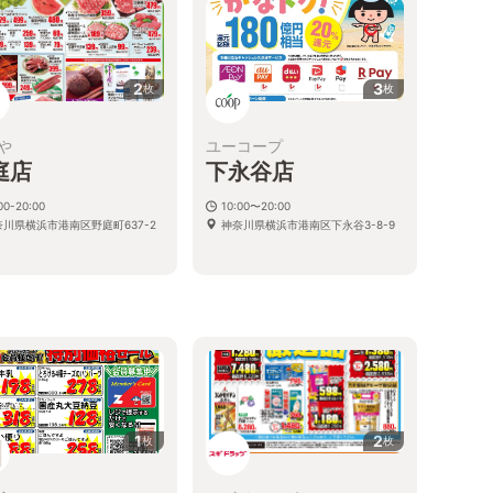
2
3
枚
枚
や
ユーコープ
庭店
下永谷店
00-20:00
10:00〜20:00
奈川県横浜市港南区野庭町637-2
神奈川県横浜市港南区下永谷3-8-9
る
1
2
枚
枚