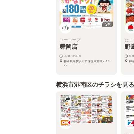
3
枚
ユーコープ
たま
舞岡店
野
9:00〜20:00
10:
神奈川県横浜市戸塚区南舞岡2-17-
神
22
横浜市港南区のチラシを見
2
枚