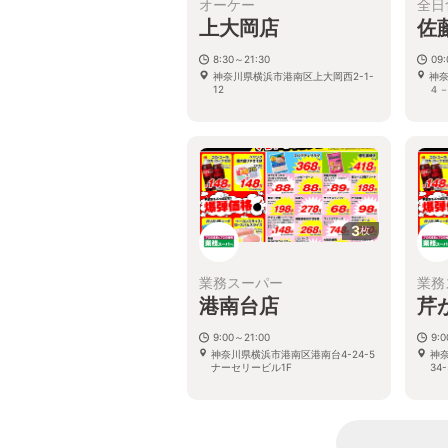
オーケー
全日
上大岡店
佐
8:30～21:30
09
神奈川県横浜市港南区上大岡西2-1-
神
12
４
3
枚
業務スーパー
業務
港南台店
芹
9:00～21:00
9:
神奈川県横浜市港南区港南台4-24-5
神
ナーセリービル1F
34-