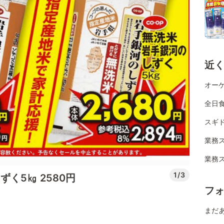
近
オーケ
全日
スギ
業務
業務
1/3
く5㎏ 2580円
フ
まだ