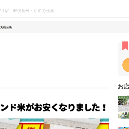
 丸山台店
お