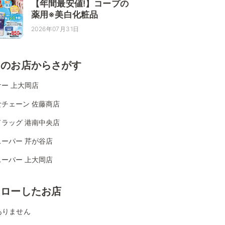
【年間最安値!】コープの
薬用※美白化粧品
2026年07月31日
くのお店からさがす
ー 上大岡店
食チェーン 佐藤商店
ドラッグ 港南中央店
スーパー 芹が谷店
スーパー 上大岡店
ォローしたお店
ありません