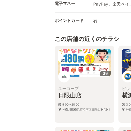
電子マネー
PayPay、楽天ペイ
ポイントカード
有
この店舗の近くのチラシ
3
枚
ユーコープ
ビッ
日限山店
横
9:00〜20:00
3:
神奈川県横浜市港南区日限山3-42-1
神