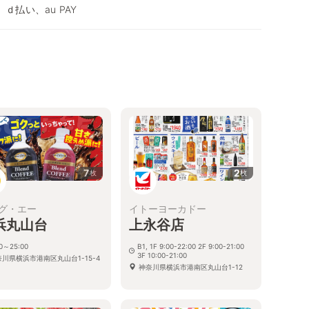
、ｄ払い、au PAY
7
2
枚
枚
グ・エー
イトーヨーカドー
浜丸山台
上永谷店
00～25:00
B1, 1F 9:00-22:00 2F 9:00-21:00
3F 10:00-21:00
奈川県横浜市港南区丸山台1-15-4
神奈川県横浜市港南区丸山台1-12