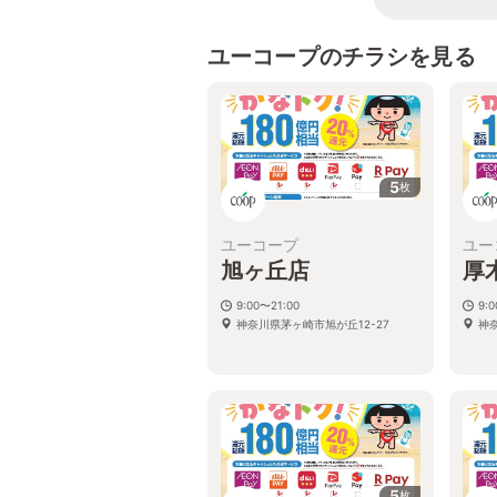
ユーコープのチラシを見る
5
枚
ユーコープ
ユー
旭ヶ丘店
厚
9:00〜21:00
9:
神奈川県茅ヶ崎市旭が丘12-27
神奈
5
枚