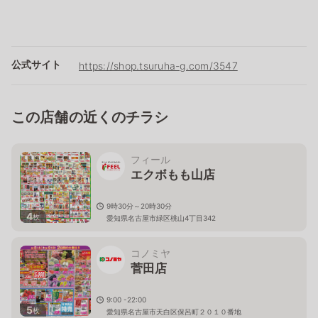
公式サイト
https://shop.tsuruha-g.com/3547
この店舗の近くのチラシ
フィール
エクボもも山店
9時30分～20時30分
4
枚
愛知県名古屋市緑区桃山4丁目342
コノミヤ
菅田店
9:00 -22:00
5
枚
愛知県名古屋市天白区保呂町２０１０番地