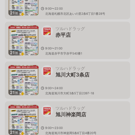
9:00〜22:00
21
枚
北海道札幌市北区あいの里2条6丁目1番28号
ツルハドラッグ
赤平店
9:00〜21:00
21
枚
北海道赤平市字赤平540番1
ツルハドラッグ
旭川大町3条店
9:00〜24:00
21
枚
北海道旭川市大町3条5丁目2397-18
ツルハドラッグ
旭川神楽岡店
9:00〜23:00
21
枚
北海道旭川市神楽岡5条6丁目4番20号