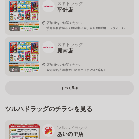
スギドラッグ
平針店
店舗HPをご確認ください
2
愛知県名古屋市天白区中平四丁目1808番地 ラヴィール
枚
中平1階
スギドラッグ
原南店
店舗HPをご確認ください
2
枚
愛知県名古屋市天白区原五丁目2612番地1
すべて見る
ツルハドラッグのチラシを見る
ツルハドラッグ
あいの里店