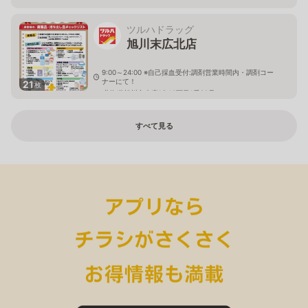
ツルハドラッグ
旭川末広北店
9:00～24:00 ※自己採血受付:調剤営業時間内・調剤コー
ナーにて！
21
枚
北海道旭川市末広1条10丁目1番20号
すべて見る