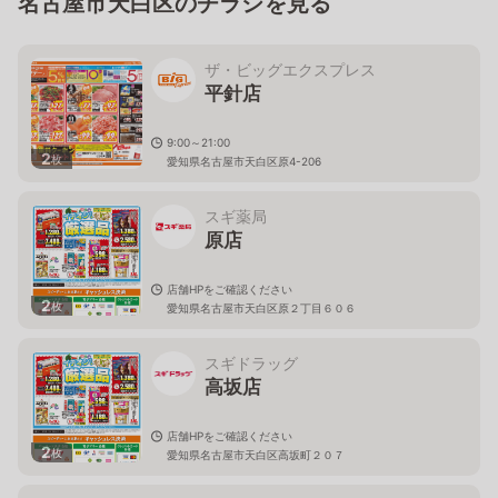
名古屋市天白区のチラシを見る
ザ・ビッグエクスプレス
平針店
9:00～21:00
2
枚
愛知県名古屋市天白区原4-206
スギ薬局
原店
店舗HPをご確認ください
2
枚
愛知県名古屋市天白区原２丁目６０６
スギドラッグ
高坂店
店舗HPをご確認ください
2
枚
愛知県名古屋市天白区高坂町２０７