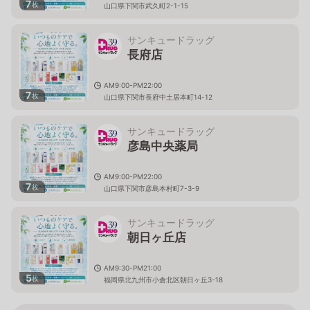
7
枚
山口県下関市武久町2-1-15
サンキュードラッグ
長府店
AM9:00-PM22:00
7
枚
山口県下関市長府中土居本町14-12
サンキュードラッグ
彦島中央薬局
AM9:00-PM22:00
7
枚
山口県下関市彦島本村町7-3-9
サンキュードラッグ
朝日ヶ丘店
AM9:30-PM21:00
5
枚
福岡県北九州市小倉北区朝日ヶ丘3-18