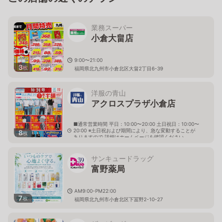
業務スーパー
小倉大畠店
9:00〜21:00
3
枚
福岡県北九州市小倉北区大畠2丁目6-39
洋服の青山
アクロスプラザ小倉店
■通常営業時間 平日：10:00〜20:00 土日祝日：10:00〜
20:00 ※土日祝および期間により、急な変動することが
8
枚
ありますので 詳細はホームページを確認ください
福岡県北九州市小倉北区明和町1番8号
サンキュードラッグ
富野薬局
AM9:00-PM22:00
7
枚
福岡県北九州市小倉北区下冨野2-10-27