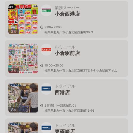
業務スーパー
小倉西港店
9:00～21:00
3
枚
福岡県北九州市小倉北区西港町30-3
ルミエール
小倉駅前店
10:00〜20:00
2
福岡県北九州市小倉北区京町3丁目1-1 小倉駅前アイム
枚
B1
トライアル
西港店
24時間（一部店舗除く）
8
枚
福岡県北九州市小倉北区西港町16-16
トライアル
東篠崎店