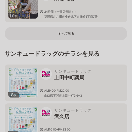
24時間（一部店舗除く）
10
枚
福岡県北九州市小倉北区東篠崎3丁目7番
すべて見る
サンキュードラッグのチラシを見る
サンキュードラッグ
上田中町薬局
AM9:00-PM22:00
8
枚
山口県下関市上田中町2-9-3
サンキュードラッグ
武久店
AM10:00-PM23:00