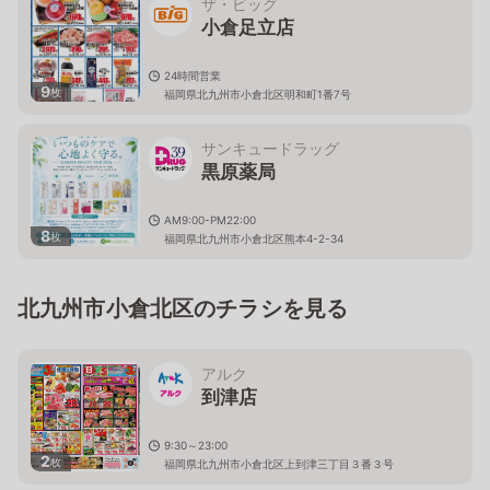
ザ・ビッグ
小倉足立店
24時間営業
9
枚
福岡県北九州市小倉北区明和町1番7号
サンキュードラッグ
黒原薬局
AM9:00-PM22:00
8
枚
福岡県北九州市小倉北区熊本4-2-34
北九州市小倉北区のチラシを見る
アルク
到津店
9:30～23:00
2
枚
福岡県北九州市小倉北区上到津三丁目３番３号