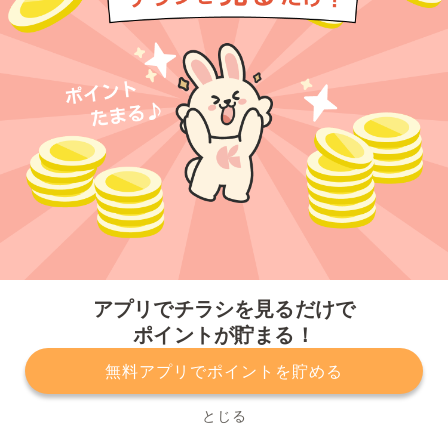
今すぐアプリをダウンロードする
アプリでチラシを見るだけで
ポイントが貯まる！
無料アプリでポイントを貯める
プライバシーポリシー
利用規約
運営会社
サービスに関してのお問い合わせ
チラシ掲載をお考えの方
とじる