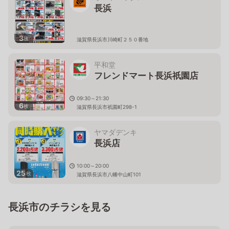
長浜
3
枚
滋賀県長浜市川崎町２５０番地
平和堂
フレンドマート長浜祇園店
09:30～21:30
6
枚
滋賀県長浜市祇園町298-1
ヤマダデンキ
長浜店
10:00～20:00
25
枚
滋賀県長浜市八幡中山町101
長浜市のチラシを見る