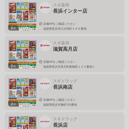
スギ薬局
長浜インター店
店舗HPをご確認ください
2
枚
滋賀県長浜市口分田町４６６番地
スギ薬局
滋賀高月店
店舗HPをご確認ください
2
枚
滋賀県長浜市高月町東物部１２４番地１
スギドラッグ
長浜南店
店舗HPをご確認ください
2
枚
滋賀県長浜市勝町105番地
スギドラッグ
長浜店