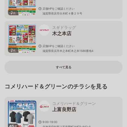
店舗HPをご確認ください
2
枚
滋賀県長浜市分木町４番２９号
スギドラッグ
木之本店
店舗HPをご確認ください
2
枚
滋賀県長浜市木之本町木之本1586番地4
すべて見る
コメリハード＆グリーンのチラシを見る
コメリハード＆グリーン
上富良野店
9:00-19:00
45
枚
北海道空知郡上富良野町大町5-942-5