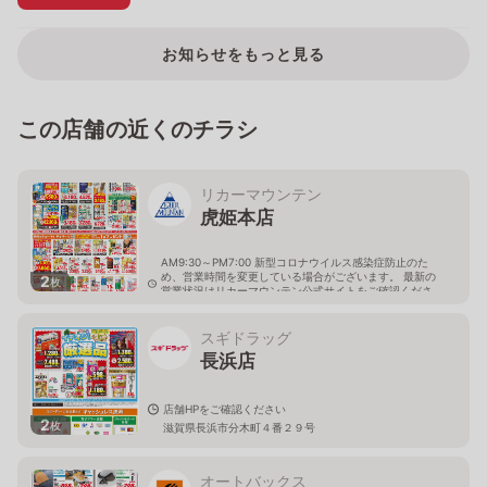
お知らせをもっと見る
この店舗の近くのチラシ
リカーマウンテン
虎姫本店
AM9:30～PM7:00 新型コロナウイルス感染症防止のた
め、営業時間を変更している場合がございます。 最新の
2
枚
営業状況はリカーマウンテン公式サイトをご確認くださ
い。
滋賀県長浜市五村193
スギドラッグ
長浜店
店舗HPをご確認ください
2
枚
滋賀県長浜市分木町４番２９号
オートバックス