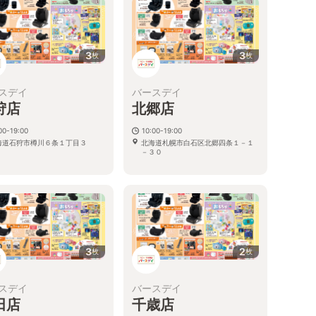
3
3
枚
枚
スデイ
バースデイ
狩店
北郷店
00-19:00
10:00-19:00
海道石狩市樽川６条１丁目３
北海道札幌市白石区北郷四条１－１
－３０
3
2
枚
枚
スデイ
バースデイ
田店
千歳店