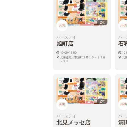
2
枚
バースデイ
バー
旭町店
石
10:00-19:00
10:
北海道旭川市旭町２条１０－１２８
北
－２５
2
枚
バースデイ
バー
北見メッセ店
清