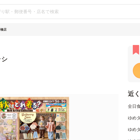
行橋店
ラシ
近
全日
ゆめタ
ゆめタ