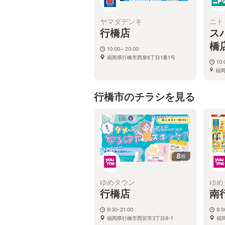
ヤマダデンキ
ニト
行橋店
ス
橋
10:00～20:00
福岡県行橋市西泉6丁目1番1号
10:
福岡
パイ
行橋市のチラシを見る
8
枚
ゆめタウン
ゆめ
行橋店
南
9:30-21:00
9:0
福岡県行橋市西宮市3丁目8-1
福