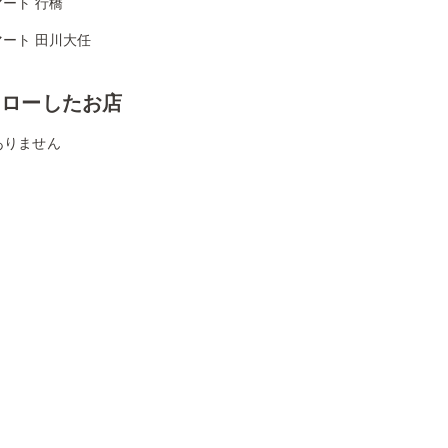
ート 行橋
ート 田川大任
ォローしたお店
ありません