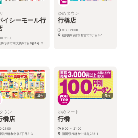
リ
ゆめタウン
パイシーモール行
行橋店
店
9:30-21:00
福岡県行橋市西宮市3丁目8-1
00-21:00
県行橋市南大橋6丁目9番1号 ス
シーモール行橋店2F
4
6
枚
枚
タウン
ゆめマート
行橋店
行橋
0-21:00
9:00 ～ 21:00
岡県行橋市北泉3丁目3-3
福岡県行橋市中津熊285-1