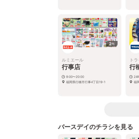
2
枚
ルミエール
トラ
行事店
行
9:00〜20:00
2
福岡県行橋市行事4丁目19-1
福
バースデイのチラシを見る