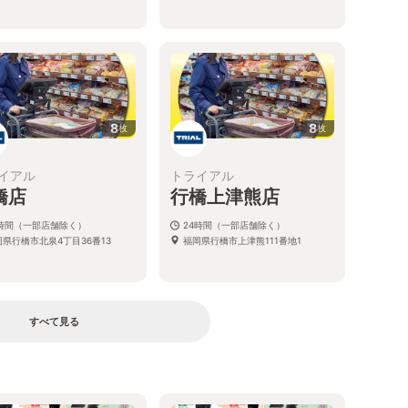
8
8
枚
枚
イアル
トライアル
橋店
行橋上津熊店
4時間（一部店舗除く）
24時間（一部店舗除く）
岡県行橋市北泉4丁目36番13
福岡県行橋市上津熊111番地1
すべて見る