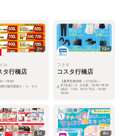
2
13
枚
枚
イル
フタタ
スタ行橋店
コスタ行橋店
店
00～19:00
【夏季営業時間 ＜7/13(月)～
9/18(金)＞】 土日祝：10:00-19:30
岡県行橋市西泉６－３－５０
(祝日：7/20、8/11) 平日：10:00-
19:00
０
福岡県行橋市西泉6-1-1
5
8
枚
枚