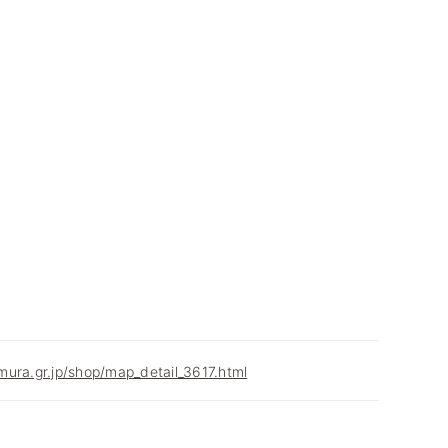
ura.gr.jp/shop/map_detail_3617.html