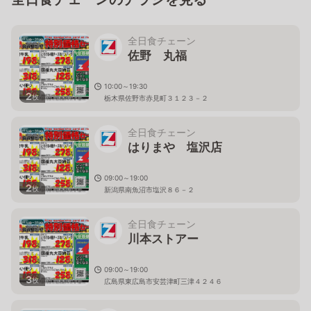
全日食チェーン
佐野 丸福
10:00～19:30
2
枚
栃木県佐野市赤見町３１２３－２
全日食チェーン
はりまや 塩沢店
09:00～19:00
2
枚
新潟県南魚沼市塩沢８６－２
全日食チェーン
川本ストアー
09:00～19:00
3
枚
広島県東広島市安芸津町三津４２４６