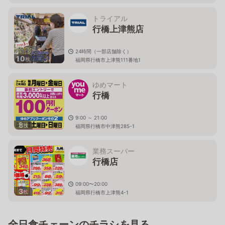
トライアル
行橋上津熊店
24時間（一部店舗除く）
10
枚
福岡県行橋市上津熊111番地1
ゆめマート
行橋
9:00 ～ 21:00
8
枚
福岡県行橋市中津熊285-1
業務スーパー
行橋店
09:00〜20:00
3
枚
福岡県行橋市上津熊4-1
全日食チェーンのチラシを見る