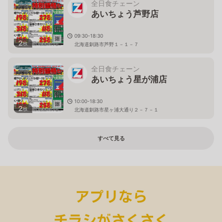
全日食チェーン
あいちょう芦野店
09:30-18:30
2
枚
北海道釧路市芦野１－１－７
全日食チェーン
あいちょう星が浦店
10:00-18:30
2
枚
北海道釧路市星ヶ浦大通り２－７－１
すべて見る