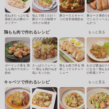
長ねぎたっぷり塩
包んで焼くだけ！
豚ロースとキャベ
豚ロース薄切り
香味だれの豚ロー
豚ロースの味噌マ
ツの甘辛味噌炒め
でミルフィーユ
スソテー
ヨホイル焼き
んかつ
鶏もも肉で作れるレシピ
もっと見る
ガーリック香る 鶏
さっぱりジューシ
鶏もも肉で作る 簡
わさび醤油がク
もも肉のマヨポン
ー 鶏もも肉のねぎ
単こってりチャー
になる！鶏もも
炒め
塩レモンだれ
シュー
の和風ソテー
キャベツで作れるレシピ
もっと見る