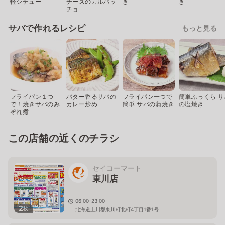
軽シチュー
チーズのカルパッ
き
き
チョ
サバで作れるレシピ
もっと見る
フライパン１つ
バター香るサバの
フライパン一つで
簡単ふっくら サ
で！焼きサバのみ
カレー炒め
簡単 サバの蒲焼き
の塩焼き
ぞれ煮
この店舗の近くのチラシ
セイコーマート
東川店
06:00-23:00
2
枚
北海道上川郡東川町北町4丁目1番1号