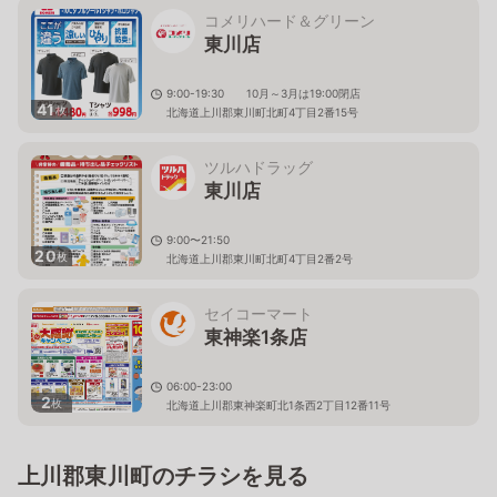
コメリハード＆グリーン
東川店
9:00-19:30 10月～3月は19:00閉店
41
枚
北海道上川郡東川町北町4丁目2番15号
ツルハドラッグ
東川店
9:00〜21:50
20
枚
北海道上川郡東川町北町4丁目2番2号
セイコーマート
東神楽1条店
06:00-23:00
2
枚
北海道上川郡東神楽町北1条西2丁目12番11号
上川郡東川町のチラシを見る