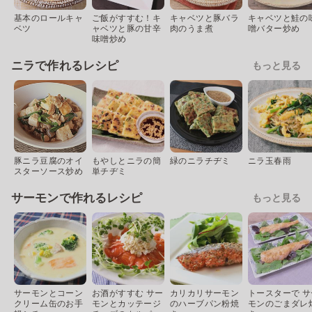
基本のロールキャ
ご飯がすすむ！キ
キャベツと豚バラ
キャベツと鮭の
ベツ
ャベツと豚の甘辛
肉のうま煮
噌バター炒め
味噌炒め
ニラで作れるレシピ
もっと見る
豚ニラ豆腐のオイ
もやしとニラの簡
緑のニラチヂミ
ニラ玉春雨
スターソース炒め
単チヂミ
サーモンで作れるレシピ
もっと見る
サーモンとコーン
お酒がすすむ サー
カリカリサーモン
トースターで サ
クリーム缶のお手
モンとカッテージ
のハーブパン粉焼
モンのごまダレ