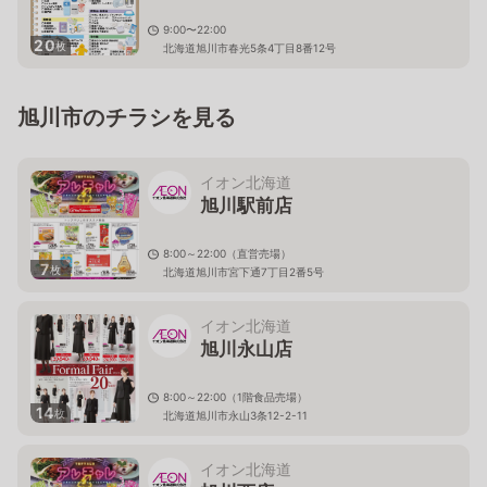
9:00〜22:00
20
枚
北海道旭川市春光5条4丁目8番12号
旭川市のチラシを見る
イオン北海道
旭川駅前店
8:00～22:00（直営売場）
7
枚
北海道旭川市宮下通7丁目2番5号
イオン北海道
旭川永山店
8:00～22:00（1階食品売場）
14
枚
北海道旭川市永山3条12-2-11
イオン北海道