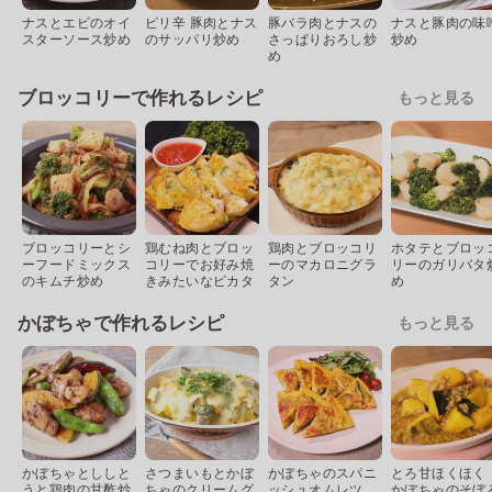
ナスとエビのオイ
ピリ辛 豚肉とナス
豚バラ肉とナスの
ナスと豚肉の味
スターソース炒め
のサッパリ炒め
さっぱりおろし炒
炒め
め
ブロッコリーで作れるレシピ
もっと見る
ブロッコリーとシ
鶏むね肉とブロッ
鶏肉とブロッコリ
ホタテとブロッ
ーフードミックス
コリーでお好み焼
ーのマカロニグラ
リーのガリバタ
のキムチ炒め
きみたいなピカタ
タン
め
かぼちゃで作れるレシピ
もっと見る
かぼちゃとししと
さつまいもとかぼ
かぼちゃのスパニ
とろ甘ほくほく
うと鶏肉の甘酢炒
ちゃのクリームグ
ッシュオムレツ
かぼちゃのそぼ