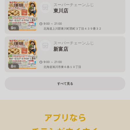
スーパーチェーンふじ
東川店
9:00 ～ 21:00
9
枚
北海道上川郡東川町西町３丁目４３９番３２
スーパーチェーンふじ
新富店
9:00 ～ 21:00
8
枚
北海道旭川市東６条１０丁目
すべて見る