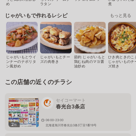
め
ラタン
煮
じゃがいもで作れるレシピ
もっと見る
じゃがいもとウイ
じゃがいもとチー
節約 じゃがいもと
ひき肉ときのこ
ンナーのナポリタ
ズの肉巻き
鶏むね肉のマヨ醤
じゃがいものチ
ン風炒め
油炒め
ズ焼き
この店舗の近くのチラシ
セイコーマート
春光台3条店
06:00-23:00
2
枚
北海道旭川市春光台3条3丁目1番19号