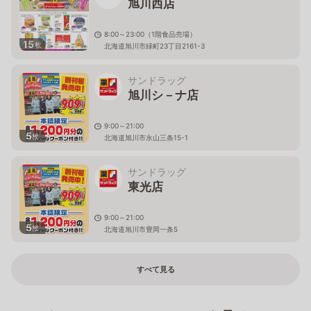
旭川西店
8:00～23:00（1階食品売場）
15
枚
北海道旭川市緑町23丁目2161-3
サンドラッグ
旭川シ－ナ店
9:00～21:00
5
枚
北海道旭川市永山三条15-1
サンドラッグ
東光店
9:00～21:00
5
枚
北海道旭川市豊岡一条5
すべて見る