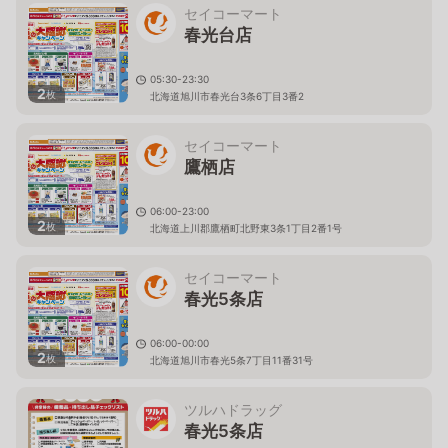
セイコーマート
春光台店
05:30-23:30
2
枚
北海道旭川市春光台3条6丁目3番2
セイコーマート
鷹栖店
06:00-23:00
2
枚
北海道上川郡鷹栖町北野東3条1丁目2番1号
セイコーマート
春光5条店
06:00-00:00
2
枚
北海道旭川市春光5条7丁目11番31号
ツルハドラッグ
春光5条店