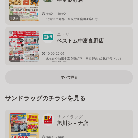
9:00 ～ 19:00
10
枚
北海道空知郡中富良野町南町4番31号
ニトリ
ベストム中富良野店
10:00-20:00
4
北海道空知郡中富良野町字中富良野東1線北17号 ベスト
枚
ム中富良野 1階
すべて見る
サンドラッグのチラシを見る
サンドラッグ
旭川シ－ナ店
9:00～21:00