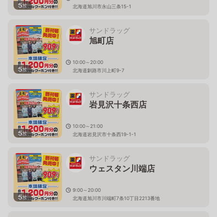
5
枚
北海道旭川市永山三条15-1
サンドラッグ
旭町店
10:00～20:00
5
枚
北海道釧路市川上町9-7
サンドラッグ
岩見沢十条西店
10:00～21:00
5
枚
北海道岩見沢市十条西19-1-1
サンドラッグ
ウェスタン川端店
9:00～20:00
5
枚
北海道旭川市川端町7条10丁目2213番地