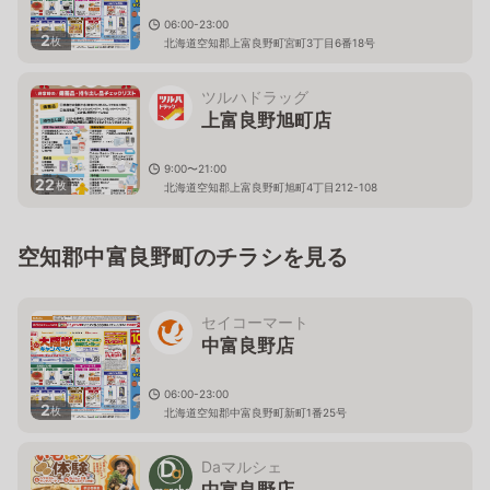
06:00-23:00
2
枚
北海道空知郡上富良野町宮町3丁目6番18号
ツルハドラッグ
上富良野旭町店
9:00〜21:00
22
枚
北海道空知郡上富良野町旭町4丁目212-108
空知郡中富良野町のチラシを見る
セイコーマート
中富良野店
06:00-23:00
2
枚
北海道空知郡中富良野町新町1番25号
Daマルシェ
中富良野店