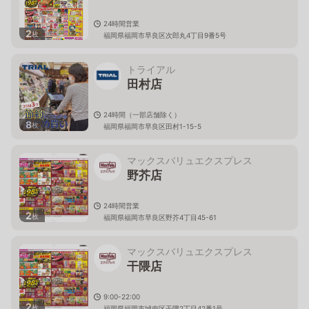
24時間営業
2
枚
福岡県福岡市早良区次郎丸4丁目9番5号
トライアル
田村店
24時間（一部店舗除く）
8
枚
福岡県福岡市早良区田村1-15-5
マックスバリュエクスプレス
野芥店
24時間営業
2
枚
福岡県福岡市早良区野芥4丁目45-61
マックスバリュエクスプレス
干隈店
9:00-22:00
2
枚
福岡県福岡市城南区干隈2丁目42番1号