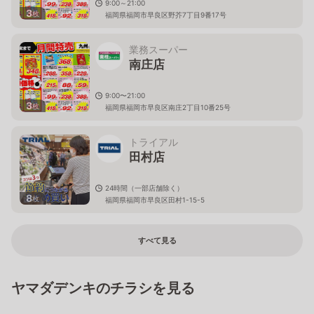
9:00～21:00
3
枚
福岡県福岡市早良区野芥7丁目9番17号
業務スーパー
南庄店
9:00〜21:00
3
枚
福岡県福岡市早良区南庄2丁目10番25号
トライアル
田村店
24時間（一部店舗除く）
8
枚
福岡県福岡市早良区田村1-15-5
すべて見る
ヤマダデンキのチラシを見る