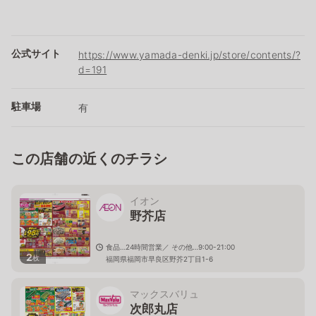
公式サイト
https://www.yamada-denki.jp/store/contents/?
d=191
駐車場
有
この店舗の近くのチラシ
イオン
野芥店
食品…24時間営業／ その他…9:00-21:00
2
枚
福岡県福岡市早良区野芥2丁目1-6
マックスバリュ
次郎丸店