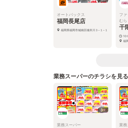
オートバックス
ファ
福岡長尾店
むら
干
福岡県福岡市城南区樋井川３−１−１
10:
福
業務スーパーのチラシを見
3
枚
業務スーパー
業務