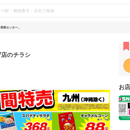
長尾センター...
ザ店のチラシ
お