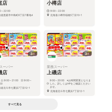
庭店
小樽店
00～22:00
9:00～22:00
海道恵庭市中島町6丁目7番地4
北海道小樽市稲穂5丁目10-1
3
3
枚
枚
スーパー
業務スーパー
磯店
上磯店
土:9:00～21:00 日:9:00～
9:00～20:00 ※お時間変更となりま
00
した。詳しくはHPをご確認ください
ませ。
海道北斗市七重浜7丁目12-1
北海道北斗市七重浜7丁目12-1
すべて見る