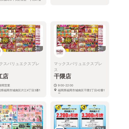
号
る
2
2
枚
枚
クスバリュエクスプレ
マックスバリュエクスプレ
ス
江店
干隈店
4時間営業
9:00-22:00
岡県福岡市城南区片江4丁目3番1
福岡県福岡市城南区干隈2丁目42番1
号
2
21
枚
枚