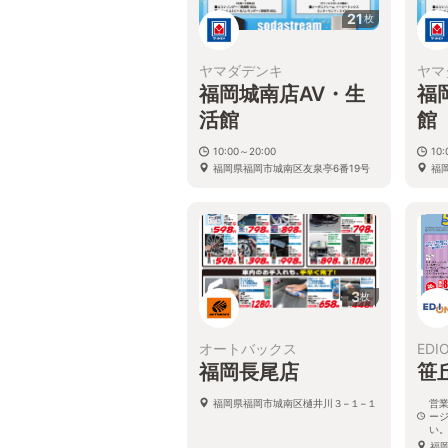
21
枚
ヤマダデンキ
ヤマ
福岡城南店AV・生
福
活館
館
10:00～20:00
10
福岡県福岡市城南区友泉亭6番19号
福
3
枚
オートバックス
EDI
福岡長尾店
笹
福岡県福岡市城南区樋井川３−１−１
営
ー
い
福