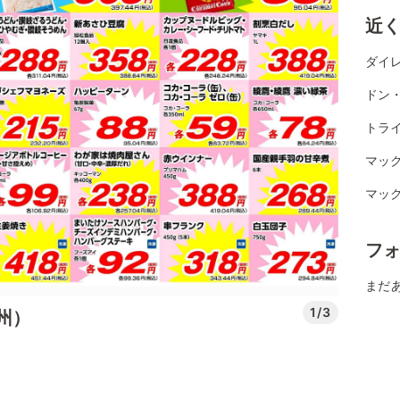
近
ダイレ
ドン
トライ
マッ
マッ
フ
まだ
1/3
州）