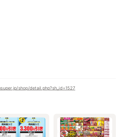
super.jp/shop/detail.php?sh_id=1527