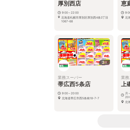
厚別西店
恵
9:00～22:00
9:
北海道札幌市厚別区厚別西4条3丁目
北
1067-68
3
枚
業務スーパー
業務
帯広西5条店
上
9:00～20:00
月～
20:
北海道帯広市西5条南18-7-7
北