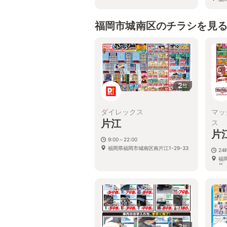
20
福岡市城南区のチラシを見
2
枚
ダイレックス
マッ
片江
ス
片
9:00～22:00
福岡県福岡市城南区南片江1-29-33
2
福
号
3
枚