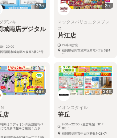
27
2
枚
枚
ダデンキ
マックスバリュエクスプレ
岡城南店デジタル
ス
片江店
24時間営業
:00～20:00
福岡県福岡市城南区片江4丁目3番1
岡県福岡市城南区友泉亭6番25号
号
46
24
枚
枚
ON
イオンスタイル
丘店
笹丘
業時間はエディオンの店舗情報ペ
9:00〜22:00（直営店舗（B1F・
ジにて最新情報をご確認くださ
1F））
。
福岡県福岡市中央区笹丘1-28-74
岡県福岡市中央区笹丘一丁目21番