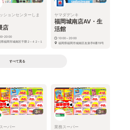
ッションセンターしま
ヤマダデンキ
福岡城南店AV・生
隈店
活館
00-20:00
10:00～20:00
岡県福岡市城南区干隈２−４２−１
福岡県福岡市城南区友泉亭6番19号
すべて見る
る
3
3
枚
枚
スーパー
業務スーパー