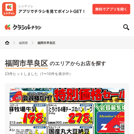
福岡県
福岡市早良区
福岡市早良区
のエリアからお店を探す
23件ヒットしました（1〜10件を表示中）