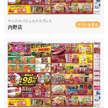
マックスバリュエクスプレス
チラシを見る
内野店