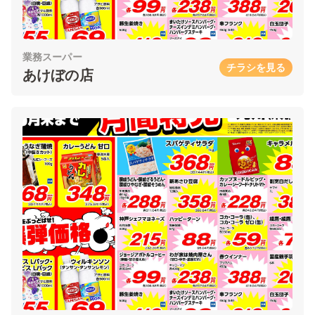
業務スーパー
チラシを見る
あけぼの店