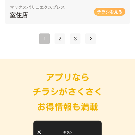
マックスバリュエクスプレス
チラシを見る
室住店
1
2
3