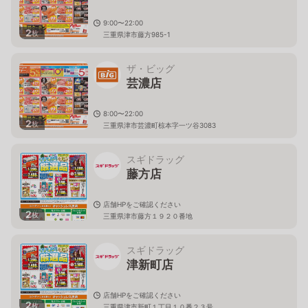
9:00〜22:00
2
枚
三重県津市藤方985-1
ザ・ビッグ
芸濃店
8:00〜22:00
2
枚
三重県津市芸濃町椋本字一ツ谷3083
スギドラッグ
藤方店
店舗HPをご確認ください
2
枚
三重県津市藤方１９２０番地
スギドラッグ
津新町店
店舗HPをご確認ください
2
枚
三重県津市新町１丁目１０番２３号