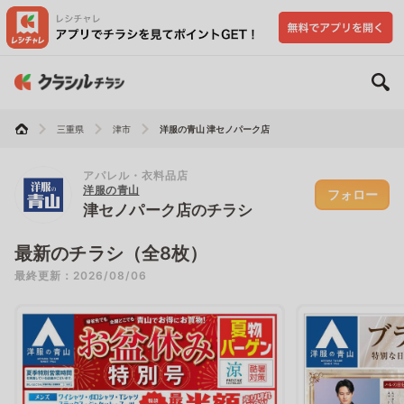
三重県
津市
洋服の青山 津セノパーク店
アパレル・衣料品店
洋服の青山
フォロー
津セノパーク店のチラシ
最新のチラシ（全8枚）
最終更新：2026/08/06