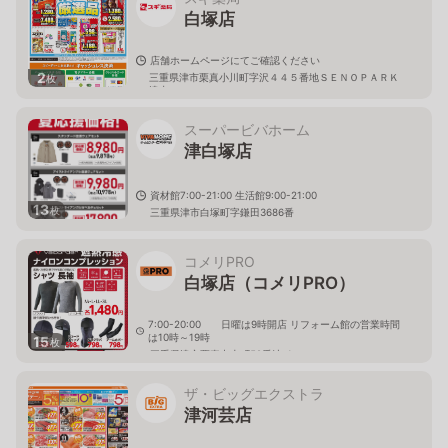
白塚店
店舗ホームページにてご確認ください
2
三重県津市栗真小川町字沢４４５番地ＳＥＮＯＰＡＲＫ
枚
津内
スーパービバホーム
津白塚店
資材館7:00-21:00 生活館9:00-21:00
13
枚
三重県津市白塚町字鎌田3686番
コメリPRO
白塚店（コメリPRO）
7:00-20:00 日曜は9時開店 リフォーム館の営業時間
は10時～19時
15
枚
三重県津市栗真中山町52番地-1
ザ・ビッグエクストラ
津河芸店