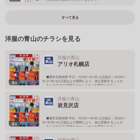
すべて見る
洋服の青山のチラシを見る
洋服の青山
アリオ札幌店
■通常営業時間 平日：10:00〜21:00 土日祝日：10:00〜
21:00 ※土日祝および期間により、急な変動することが
8
枚
ありますので 詳細はホームページを確認ください
北海道札幌市東区北七条東九丁目2番20号 アリオ札幌
３階
洋服の青山
岩見沢店
■通常営業時間 平日：10:00〜19:00 土日祝日：10:00〜
19:00 ※土日祝および期間により、急な変動することが
8
枚
ありますので 詳細はホームページを確認ください
北海道岩見沢市大和二条八丁目6番地
洋服の青山