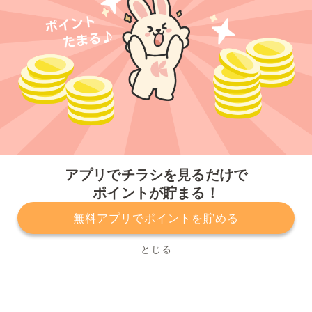
今すぐアプリをダウンロードする
アプリでチラシを見るだけで
ポイントが貯まる！
無料アプリでポイントを貯める
プライバシーポリシー
利用規約
運営会社
サービスに関してのお問い合わせ
チラシ掲載をお考えの方
とじる
Copyright© Kurashiru, Inc. All Rights Reserved.