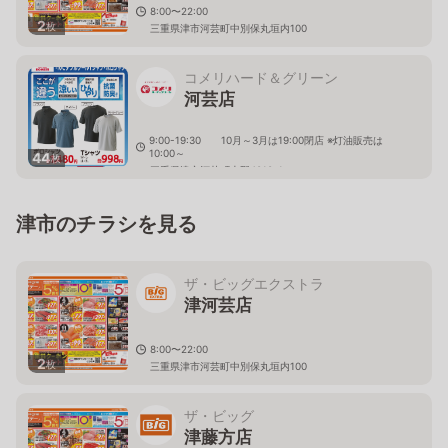
8:00〜22:00
2
枚
三重県津市河芸町中別保丸垣内100
コメリハード＆グリーン
河芸店
9:00-19:30 10月～3月は19:00閉店 ※灯油販売は
10:00～
44
枚
三重県津市河芸町上野4010-1
津市のチラシを見る
ザ・ビッグエクストラ
津河芸店
8:00〜22:00
2
枚
三重県津市河芸町中別保丸垣内100
ザ・ビッグ
津藤方店