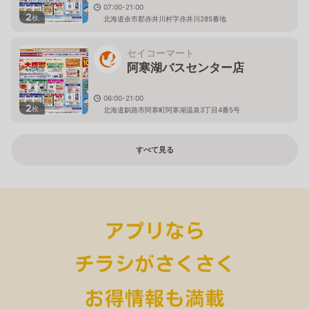
07:00-21:00
2
枚
北海道余市郡赤井川村字赤井川285番地
セイコーマート
阿寒湖バスセンター店
06:00-21:00
2
枚
北海道釧路市阿寒町阿寒湖温泉3丁目4番5号
すべて見る