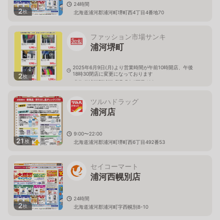
24時間
2
枚
北海道浦河郡浦河町堺町西4丁目4番地70
ファッション市場サンキ
浦河堺町
2025年6月9日(月)より営業時間が午前10時開店、午後
18時30閉店に変更になっております
2
枚
北海道浦河郡浦河町堺町東6丁目493
ツルハドラッグ
浦河店
9:00〜22:00
21
枚
北海道浦河郡浦河町堺町西6丁目492番53
セイコーマート
浦河西幌別店
24時間
2
枚
北海道浦河郡浦河町字西幌別8-10