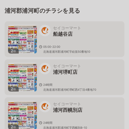
浦河郡浦河町のチラシを見る
セイコーマート
船越谷店
05:00-22:00
2
枚
北海道浦河郡浦河町字絵笛50番地10
セイコーマート
浦河堺町店
24時間
2
枚
北海道浦河郡浦河町堺町西4丁目4番地70
セイコーマート
浦河西幌別店
24時間
2
枚
北海道浦河郡浦河町字西幌別8-10