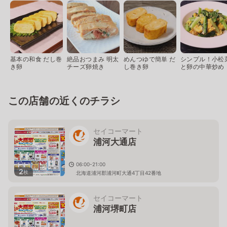
基本の和食 だし巻
絶品おつまみ 明太
めんつゆで簡単 だ
シンプル！小松
き卵
チーズ卵焼き
し巻き卵
と卵の中華炒め
この店舗の近くのチラシ
セイコーマート
浦河大通店
06:00-21:00
2
枚
北海道浦河郡浦河町大通4丁目42番地
セイコーマート
浦河堺町店