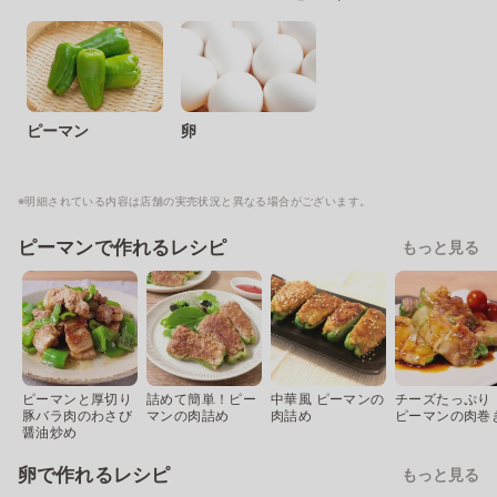
ピーマン
卵
※明細されている内容は店舗の実売状況と異なる場合がございます。
ピーマンで作れるレシピ
もっと見る
ピーマンと厚切り
詰めて簡単！ピー
中華風 ピーマンの
チーズたっぷり
豚バラ肉のわさび
マンの肉詰め
肉詰め
ピーマンの肉巻
醤油炒め
卵で作れるレシピ
もっと見る