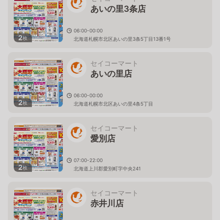
あいの里3条店
06:00-00:00
2
枚
北海道札幌市北区あいの里3条5丁目13番1号
セイコーマート
あいの里店
06:00-00:00
2
枚
北海道札幌市北区あいの里4条5丁目
セイコーマート
愛別店
07:00-22:00
2
枚
北海道上川郡愛別町字中央241
セイコーマート
赤井川店