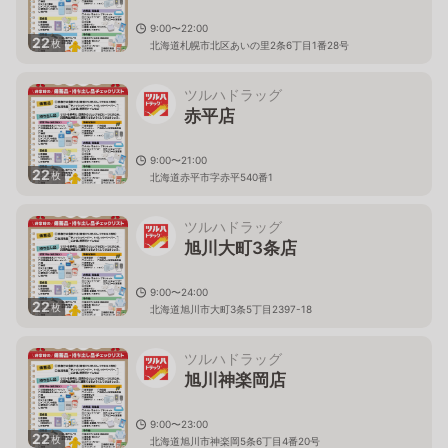
9:00〜22:00
22
枚
北海道札幌市北区あいの里2条6丁目1番28号
ツルハドラッグ
赤平店
9:00〜21:00
22
枚
北海道赤平市字赤平540番1
ツルハドラッグ
旭川大町3条店
9:00〜24:00
22
枚
北海道旭川市大町3条5丁目2397-18
ツルハドラッグ
旭川神楽岡店
9:00〜23:00
22
枚
北海道旭川市神楽岡5条6丁目4番20号