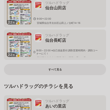
ツルハドラッグ
仙台山田店
9:00〜22:00
22
枚
宮城県仙台市太白区山田上ノ台町14-16
ツルハドラッグ
仙台長町店
9:00～22:00 ※自己採血受付:調剤営業時間内・調剤コー
ナーにて！
22
枚
宮城県仙台市太白区長町南二丁目６番１０号
すべて見る
ツルハドラッグのチラシを見る
ツルハドラッグ
あいの里店