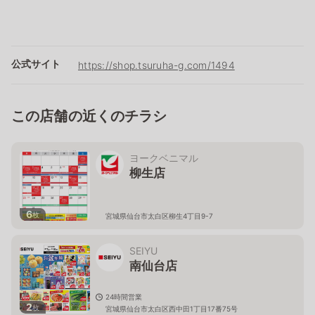
公式サイト
https://shop.tsuruha-g.com/1494
この店舗の近くのチラシ
ヨークベニマル
柳生店
6
枚
宮城県仙台市太白区柳生4丁目9-7
SEIYU
南仙台店
24時間営業
2
枚
宮城県仙台市太白区西中田1丁目17番75号