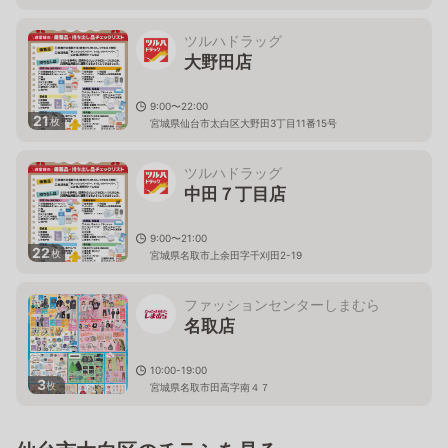
ツルハドラッグ
大野田店
9:00〜22:00
21
枚
宮城県仙台市太白区大野田3丁目11番15号
ツルハドラッグ
中田７丁目店
9:00〜21:00
22
枚
宮城県名取市上余田字千刈田2-19
ファッションセンターしまむら
名取店
10:00-19:00
3
枚
宮城県名取市田高字南４７