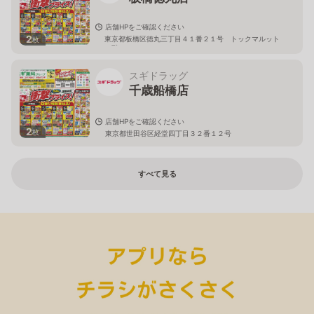
店舗HPをご確認ください
2
東京都板橋区徳丸三丁目４１番２１号 トックマルット
枚
１階
スギドラッグ
千歳船橋店
店舗HPをご確認ください
2
枚
東京都世田谷区経堂四丁目３２番１２号
すべて見る