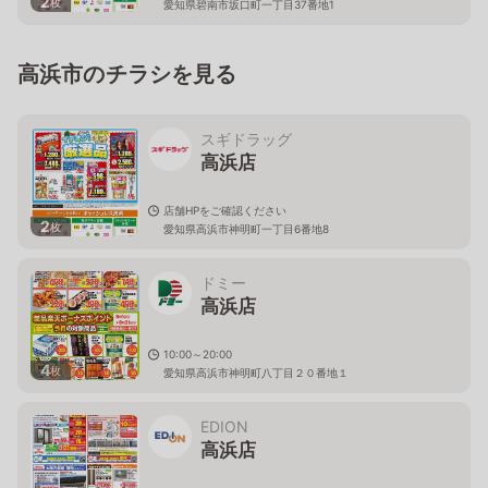
2
枚
愛知県碧南市坂口町一丁目37番地1
高浜市のチラシを見る
スギドラッグ
高浜店
店舗HPをご確認ください
2
枚
愛知県高浜市神明町一丁目6番地8
ドミー
高浜店
10:00～20:00
4
枚
愛知県高浜市神明町八丁目２０番地１
EDION
高浜店