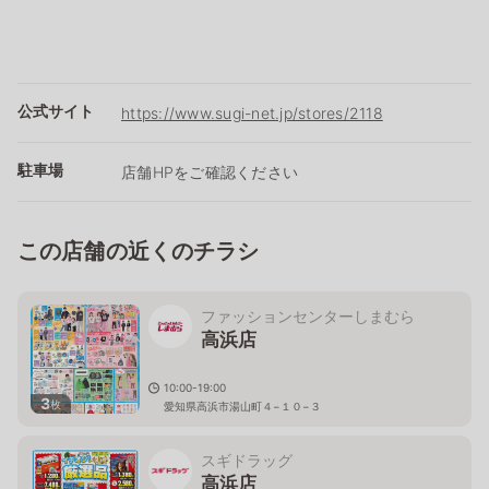
公式サイト
https://www.sugi-net.jp/stores/2118
駐車場
店舗HPをご確認ください
この店舗の近くのチラシ
ファッションセンターしまむら
高浜店
10:00-19:00
3
枚
愛知県高浜市湯山町４−１０−３
スギドラッグ
高浜店