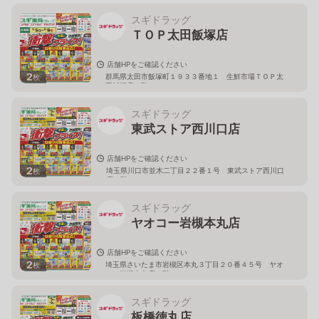
スギドラッグ
ＴＯＰ太田飯塚店
店舗HPをご確認ください
2
群馬県太田市飯塚町１９３３番地１ 生鮮市場ＴＯＰ太
枚
田飯塚店１階
スギドラッグ
東武ストア西川口店
店舗HPをご確認ください
2
埼玉県川口市並木二丁目２２番１号 東武ストア西川口
枚
店２階
スギドラッグ
ヤオコー岩槻本丸店
店舗HPをご確認ください
2
埼玉県さいたま市岩槻区本丸３丁目２０番４５号 ヤオ
枚
コー岩槻本丸店２階
スギドラッグ
板橋徳丸店