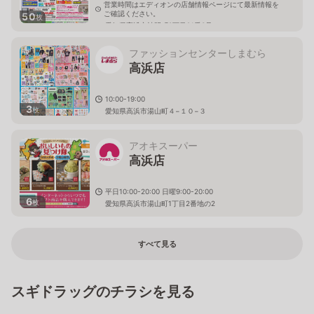
営業時間はエディオンの店舗情報ページにて最新情報を
ご確認ください。
50
枚
愛知県高浜市神明町8丁目21番3号
ファッションセンターしまむら
高浜店
10:00-19:00
3
枚
愛知県高浜市湯山町４−１０−３
アオキスーパー
高浜店
平日10:00-20:00 日曜9:00-20:00
6
枚
愛知県高浜市湯山町1丁目2番地の2
すべて見る
スギドラッグのチラシを見る