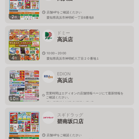
店舗HPをご確認ください
2
枚
愛知県高浜市神明町一丁目6番地8
ドミー
高浜店
10:00～20:00
4
枚
愛知県高浜市神明町八丁目２０番地１
EDION
高浜店
営業時間はエディオンの店舗情報ページにて最新情報を
ご確認ください。
50
枚
愛知県高浜市神明町8丁目21番3号
スギドラッグ
碧南坂口店
店舗HPをご確認ください