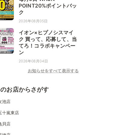
POINT20%ポイントバッ
ク
2026年08月05日
イオン×ヒプノシスマイ
ク 買って、応募して、当
てろ！コラボキャンペー
ン
2026年08月04日
お知らせをすべて表示する
くのお店からさがす
女池店
五十嵐東店
亀貝店
黒埼店