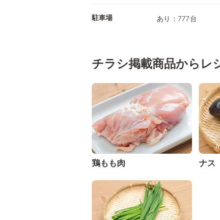
駐車場
あり：777台
チラシ掲載商品からレ
鶏もも肉
ナス