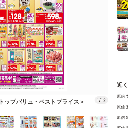
近
原信 
1/12
＜トップバリュ・ベストプライス＞
原信 
原信 
原信 