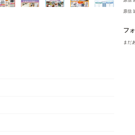
原信 
フ
まだ