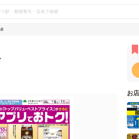
山店
シ
お