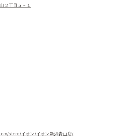
山２丁目５－１
on.com/store/イオン/イオン新潟青山店/