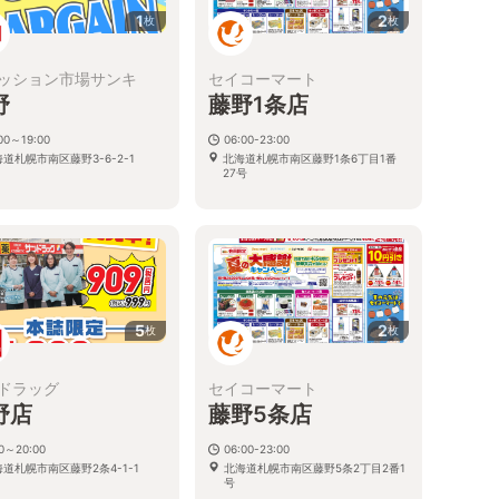
1
2
枚
枚
ッション市場サンキ
セイコーマート
野
藤野1条店
00～19:00
06:00-23:00
道札幌市南区藤野3-6-2-1
北海道札幌市南区藤野1条6丁目1番
27号
5
2
枚
枚
ドラッグ
セイコーマート
野店
藤野5条店
00～20:00
06:00-23:00
道札幌市南区藤野2条4-1-1
北海道札幌市南区藤野5条2丁目2番1
号