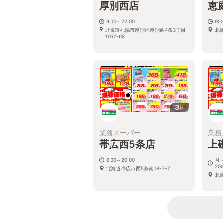
厚別西店
恵
9:00～22:00
9:
北海道札幌市厚別区厚別西4条3丁目
北
1067-68
3
枚
業務スーパー
業務
帯広西5条店
上
9:00～20:00
月～
20:
北海道帯広市西5条南18-7-7
北