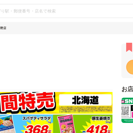
藤野店
お