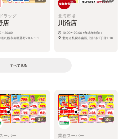
ドラッグ
北海市場
野店
川沿店
00～20:00
10:00〜20:00 ※年末年始除く
道札幌市南区藤野2条4-1-1
北海道札幌市南区川沿5条2丁目1-10
すべて見る
る
3
3
枚
枚
スーパー
業務スーパー