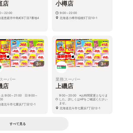
庭店
小樽店
00～22:00
9:00～22:00
海道恵庭市中島町6丁目7番地4
北海道小樽市稲穂5丁目10-1
3
3
枚
枚
スーパー
業務スーパー
磯店
上磯店
土:9:00～21:00 日:9:00～
9:00～20:00 ※お時間変更となりま
00
した。詳しくはHPをご確認ください
ませ。
海道北斗市七重浜7丁目12-1
北海道北斗市七重浜7丁目12-1
すべて見る