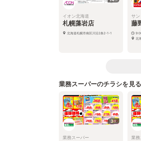
イオン北海道
サン
札幌藻岩店
藤
北海道札幌市南区川沿2条2-1-1
9:
北海
業務スーパーのチラシを見
3
枚
業務スーパー
業務