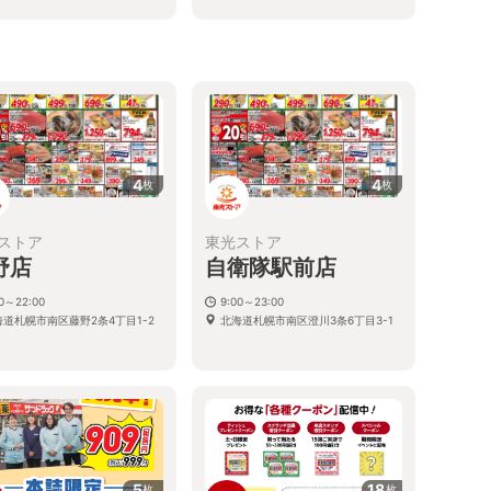
4
4
枚
枚
ストア
東光ストア
野店
自衛隊駅前店
00～22:00
9:00～23:00
海道札幌市南区藤野2条4丁目1-2
北海道札幌市南区澄川3条6丁目3-1
5
18
枚
枚