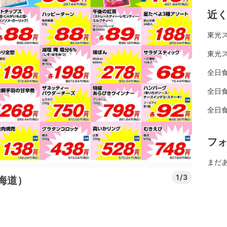
近
東光ス
東光ス
全日
全日
全日
フ
まだ
1/3
海道）