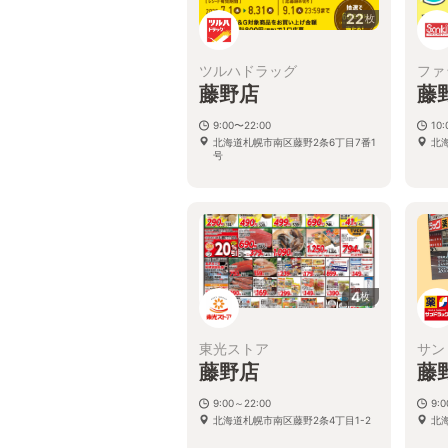
22
枚
ツルハドラッグ
ファ
藤野店
藤
9:00〜22:00
10:
北海道札幌市南区藤野2条6丁目7番1
北海
号
4
枚
東光ストア
サン
藤野店
藤
9:00～22:00
9:
北海道札幌市南区藤野2条4丁目1-2
北海