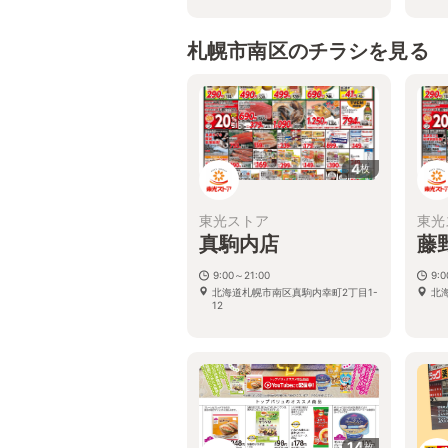
札幌市南区のチラシを見る
4
枚
東光ストア
東光
真駒内店
藤
9:00～21:00
9:
北海道札幌市南区真駒内幸町2丁目1-
北
12
14
枚