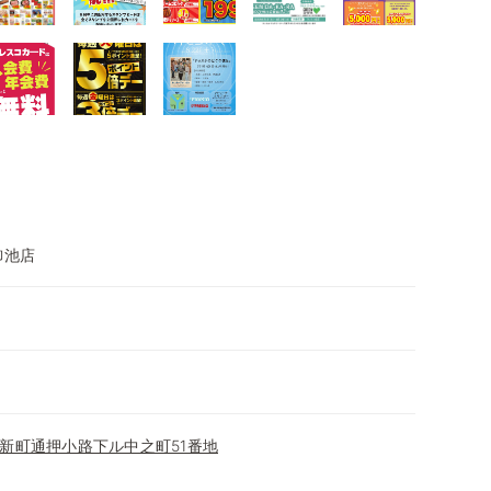
御池店
新町通押小路下ル中之町51番地