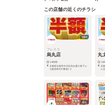
この店舗の近くのチラシ
19
枚
フレスコ
フレ
烏丸店
丸
24時間
24
京都府京都市中京区烏丸通六角下ル
京
七観音町637番地1-2
ル
6
枚