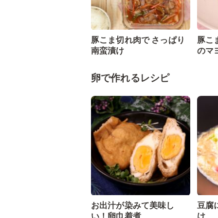
豚こま切れ肉で さっぱり
豚こ
南蛮漬け
のマ
卵で作れるレシピ
お出汁が染みて美味し
豆腐
い！卵巾着煮
け