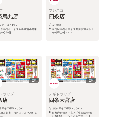
フ
フレスコ
条烏丸店
四条店
:３０－２４:００
24時間
都府京都市下京区四条通油小路東
京都府京都市中京区西洞院通四条上
鉾町50番
ル蟷螂山町４８１
る
2
2
枚
枚
ドラッグ
スギドラッグ
条店
四条大宮店
舗HPをご確認ください
店舗HPをご確認ください
都府京都市中京区西ノ京小堀町１
京都府京都市中京区壬生賀陽御所町
地４
３番地３ ドルミ四条大宮 １Ｆ