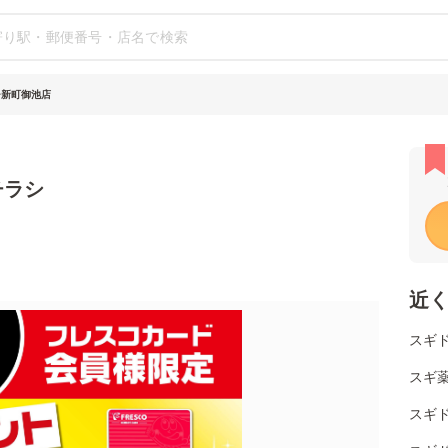
チ新町御池店
チラシ
近
スギド
スギ薬
スギド