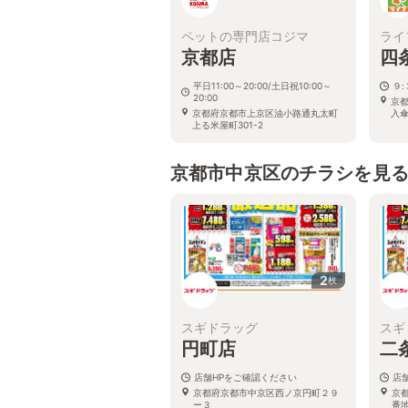
ペットの専門店コジマ
ライ
京都店
四
平日11:00～20:00/土日祝10:00～
９
20:00
京
京都府京都市上京区油小路通丸太町
入傘
上る米屋町301-2
京都市中京区のチラシを見
2
枚
スギドラッグ
スギ
円町店
二
店舗HPをご確認ください
店
京都府京都市中京区西ノ京円町２９
京
ー３
番