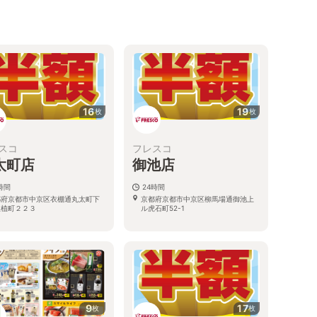
16
19
枚
枚
スコ
フレスコ
太町店
御池店
時間
24時間
都府京都市中京区衣棚通丸太町下
京都府京都市中京区柳馬場通御池上
玉植町２２３
ル虎石町52-1
9
17
枚
枚