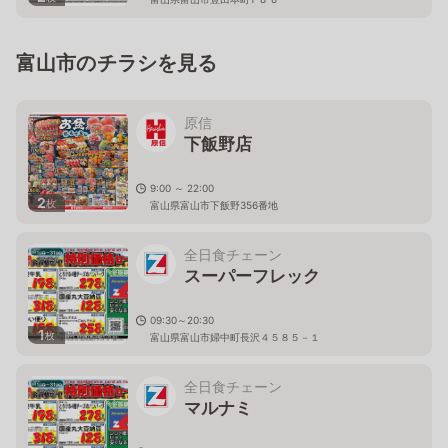
富山市のチラシを見る
原信
下飯野店
9:00 ～ 22:00
2
枚
富山県富山市下飯野356番地
全日食チェーン
スーパーフレック
09:30～20:30
1
枚
富山県富山市婦中町長沢４５８５－１
全日食チェーン
マルナミ