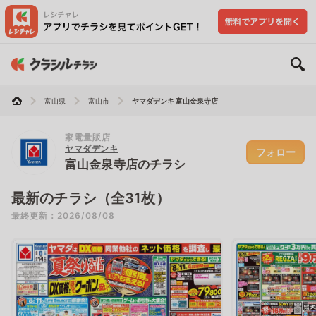
富山県
富山市
ヤマダデンキ 富山金泉寺店
家電量販店
ヤマダデンキ
フォロー
富山金泉寺店のチラシ
最新のチラシ（全31枚）
最終更新：2026/08/08