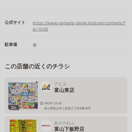
公式サイト
https://www.yamada-denki.jp/store/contents/?
d=1039
駐車場
有
この店舗の近くのチラシ
アピタ
富山東店
09:00-22:00
2
枚
富山県富山市上冨居三丁目8番38号
あかのれん
富山下飯野店