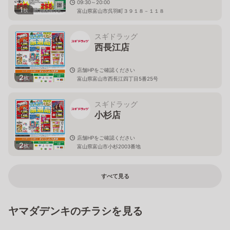
09:30～20:00
1
枚
富山県富山市呉羽町３９１８－１１８
スギドラッグ
西長江店
店舗HPをご確認ください
2
枚
富山県富山市西長江四丁目5番25号
スギドラッグ
小杉店
店舗HPをご確認ください
2
枚
富山県富山市小杉2003番地
すべて見る
ヤマダデンキのチラシを見る