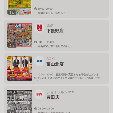
10:00-20:00
1
枚
富山県富山市下飯野372
原信
下飯野店
9:00 ～ 22:00
2
枚
富山県富山市下飯野356番地
AOKI
富山北店
10:00～20:00（営業時間が変更となる場合がございま
す。詳しくは公式サイト各店舗ページにてご確認くださ
7
枚
い。）
富山県富山市豊田町2-7-32
ジョイフルシマヤ
豊田店
09:00～21:00
2
枚
富山県富山市豊田本町1-8-8