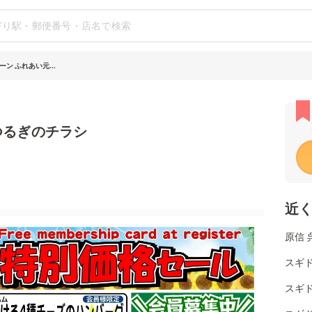
ン ふれあい元...
つるぎのチラシ
近
原信 
スギ
スギ