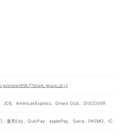
co.jp/store/8567?store_group_id=1
、JCB、AmericanExpress、Diners Club、DISCOVER
D、楽天Edy、QuicPay、applePay、Suica、PASMO、IC