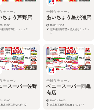
食チェーン
全日食チェーン
いちょう芦野店
あいちょう星が浦店
30-18:30
10:00-18:30
海道釧路市芦野１－１－７
北海道釧路市星ヶ浦大通り２－７－
１
2
2
枚
枚
食チェーン
全日食チェーン
ニースーパー佐野
ベニースーパー西亀
有店
30～20:00
10:00～20:00
都足立区佐野２-27-10
東京都葛飾区西亀有１-１６-７