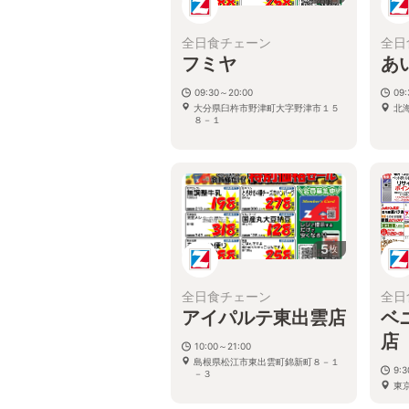
全日食チェーン
全日
フミヤ
あ
09:30～20:00
09:
大分県臼杵市野津町大字野津市１５
北
８－１
5
枚
全日食チェーン
全日
アイパルテ東出雲店
ベ
店
10:00～21:00
島根県松江市東出雲町錦新町８－１
9:
－３
東京