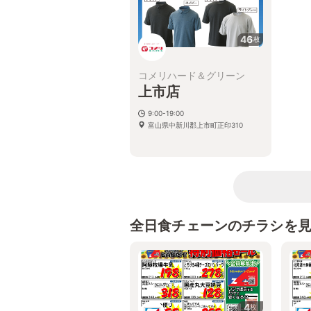
46
枚
コメリハード＆グリーン
上市店
9:00-19:00
富山県中新川郡上市町正印310
全日食チェーンのチラシを
4
枚