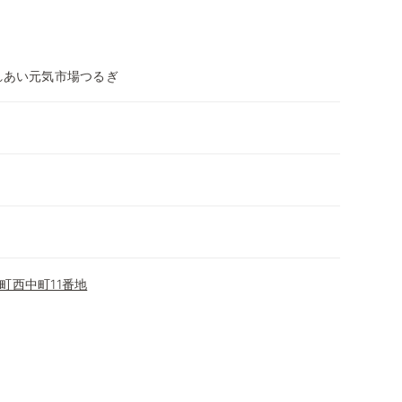
れあい元気市場つるぎ
町西中町11番地