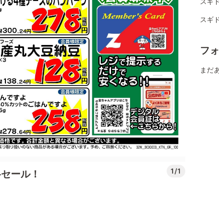
スギド
スギド
フ
まだ
1/1
格セール！