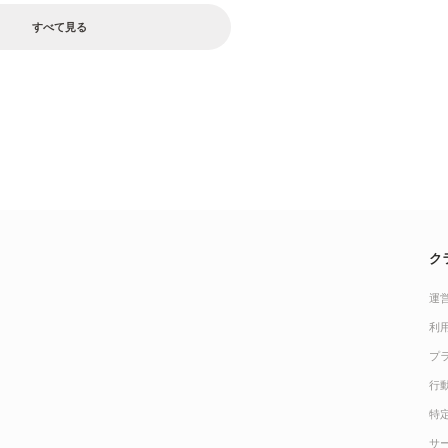
すべて見る
ク
運
利
プ
行
特
サ