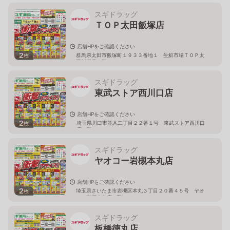
スギドラッグ
ＴＯＰ太田飯塚店
店舗HPをご確認ください
2
群馬県太田市飯塚町１９３３番地１ 生鮮市場ＴＯＰ太
枚
田飯塚店１階
スギドラッグ
東武ストア西川口店
店舗HPをご確認ください
2
埼玉県川口市並木二丁目２２番１号 東武ストア西川口
枚
店２階
スギドラッグ
ヤオコー岩槻本丸店
店舗HPをご確認ください
2
埼玉県さいたま市岩槻区本丸３丁目２０番４５号 ヤオ
枚
コー岩槻本丸店２階
スギドラッグ
板橋徳丸店