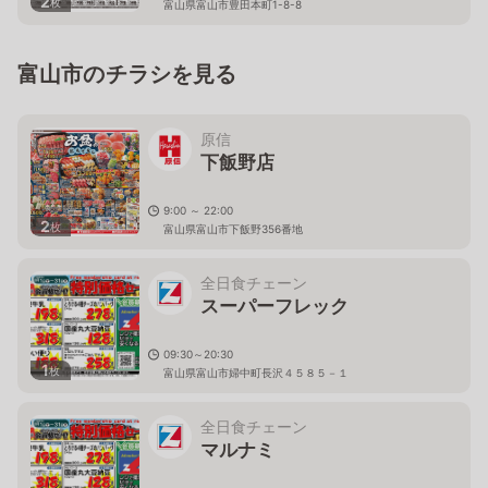
2
枚
富山県富山市豊田本町1-8-8
富山市のチラシを見る
原信
下飯野店
9:00 ～ 22:00
2
枚
富山県富山市下飯野356番地
全日食チェーン
スーパーフレック
09:30～20:30
1
枚
富山県富山市婦中町長沢４５８５－１
全日食チェーン
マルナミ