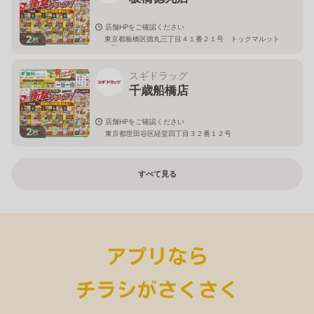
店舗HPをご確認ください
2
東京都板橋区徳丸三丁目４１番２１号 トックマルット
枚
１階
スギドラッグ
千歳船橋店
店舗HPをご確認ください
2
枚
東京都世田谷区経堂四丁目３２番１２号
すべて見る