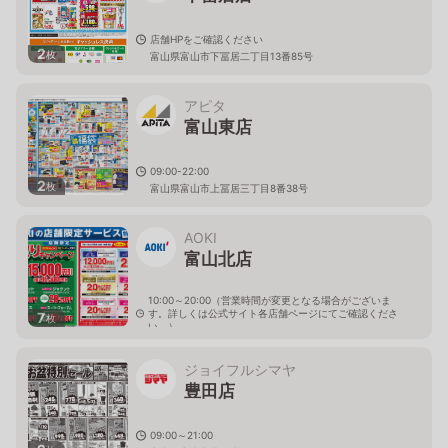
店舗HPをご確認ください
2
枚
富山県富山市下冨居二丁目13番85号
アピタ
富山東店
09:00-22:00
2
枚
富山県富山市上冨居三丁目8番38号
AOKI
富山北店
10:00～20:00（営業時間が変更となる場合がございま
す。詳しくは公式サイト各店舗ページにてご確認くださ
7
枚
い。）
富山県富山市豊田町2-7-32
ジョイフルシマヤ
豊田店
09:00～21:00