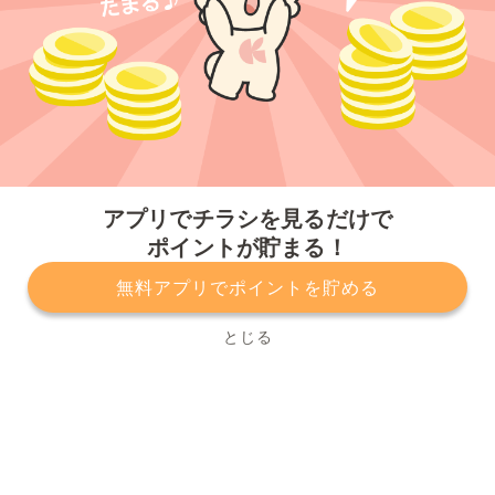
今すぐアプリをダウンロードする
アプリでチラシを見るだけで
ポイントが貯まる！
無料アプリでポイントを貯める
プライバシーポリシー
利用規約
運営会社
サービスに関してのお問い合わせ
チラシ掲載をお考えの方
とじる
Copyright© Kurashiru, Inc. All Rights Reserved.