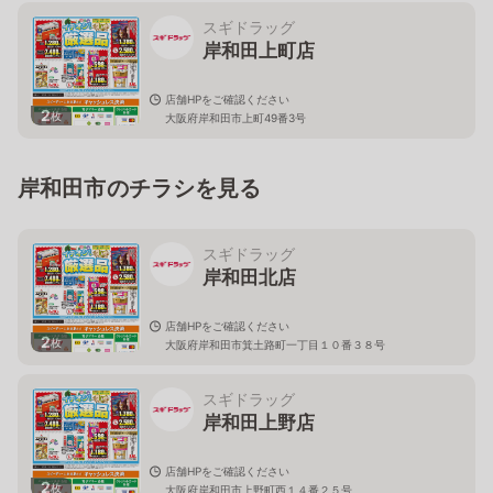
スギドラッグ
岸和田上町店
店舗HPをご確認ください
2
枚
大阪府岸和田市上町49番3号
岸和田市のチラシを見る
スギドラッグ
岸和田北店
店舗HPをご確認ください
2
枚
大阪府岸和田市箕土路町一丁目１０番３８号
スギドラッグ
岸和田上野店
店舗HPをご確認ください
2
枚
大阪府岸和田市上野町西１４番２５号