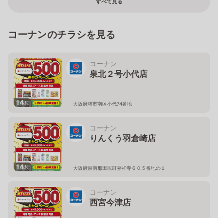
すべて見る
コーナンのチラシを見る
コーナン
泉北２号小代店
14
枚
大阪府堺市南区小代74番地
コーナン
りんくう羽倉崎店
14
枚
大阪府泉南郡田尻町嘉祥寺６０５番地の１
コーナン
西宮今津店