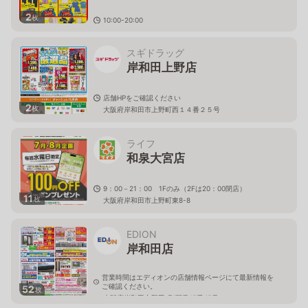
2
枚
10:00-20:00
大阪府岸和田市港緑町２－１
スギドラッグ
岸和田上野店
店舗HPをご確認ください
2
枚
大阪府岸和田市上野町西１４番２５号
ライフ
和泉大宮店
9：00－21：00 1Fのみ（2Fは20：00閉店）
11
枚
大阪府岸和田市上野町東8-8
EDION
岸和田店
営業時間はエディオンの店舗情報ページにて最新情報を
ご確認ください。
52
枚
大阪府岸和田市野田町1丁目15番45号