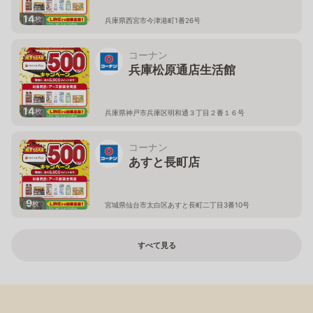
14
枚
兵庫県西宮市今津港町1番26号
コーナン
兵庫松原通店生活館
14
枚
兵庫県神戸市兵庫区明和通３丁目２番１６号
コーナン
あすと長町店
9
枚
宮城県仙台市太白区あすと長町二丁目3番10号
すべて見る