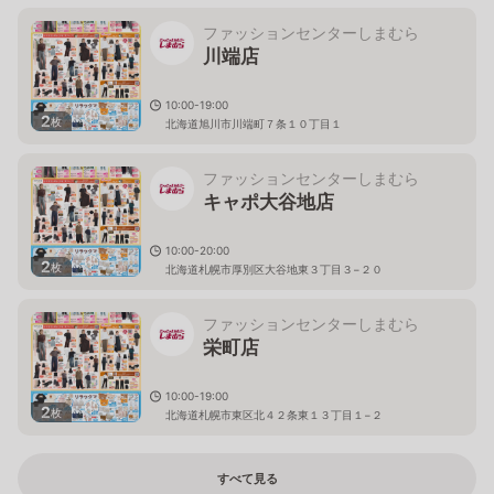
ファッションセンターしまむら
川端店
10:00-19:00
2
枚
北海道旭川市川端町７条１０丁目１
ファッションセンターしまむら
キャポ大谷地店
10:00-20:00
2
枚
北海道札幌市厚別区大谷地東３丁目３−２０
ファッションセンターしまむら
栄町店
10:00-19:00
2
枚
北海道札幌市東区北４２条東１３丁目１−２
すべて見る