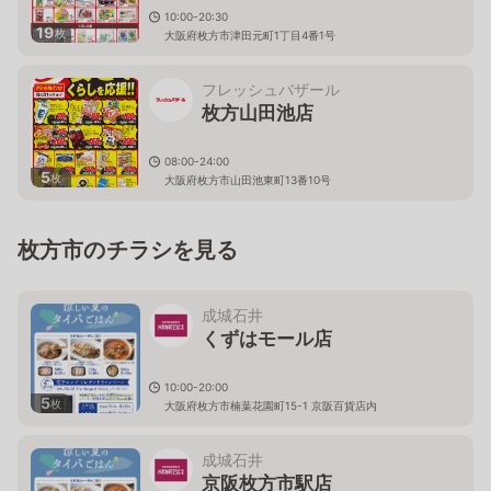
10:00-20:30
19
枚
大阪府枚方市津田元町1丁目4番1号
フレッシュバザール
枚方山田池店
08:00-24:00
5
枚
大阪府枚方市山田池東町13番10号
枚方市のチラシを見る
成城石井
くずはモール店
10:00-20:00
5
枚
大阪府枚方市楠葉花園町15-1 京阪百貨店内
成城石井
京阪枚方市駅店