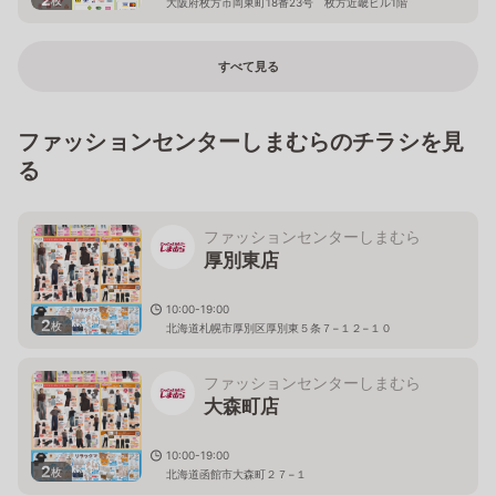
大阪府枚方市岡東町18番23号 枚方近畿ビル1階
すべて見る
ファッションセンターしまむらのチラシを見
る
ファッションセンターしまむら
厚別東店
10:00-19:00
2
枚
北海道札幌市厚別区厚別東５条７−１２−１０
ファッションセンターしまむら
大森町店
10:00-19:00
2
枚
北海道函館市大森町２７−１