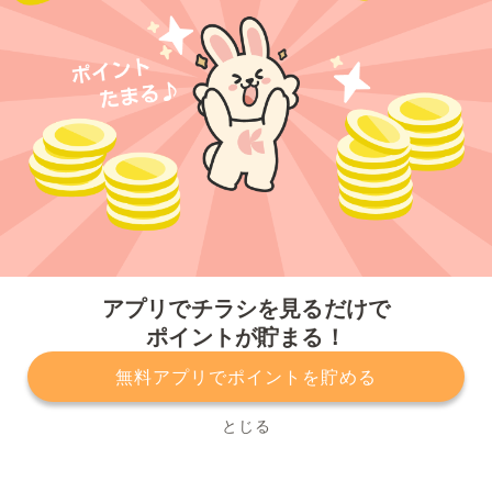
今すぐアプリをダウンロードする
アプリでチラシを見るだけで
ポイントが貯まる！
無料アプリでポイントを貯める
プライバシーポリシー
利用規約
運営会社
サービスに関してのお問い合わせ
チラシ掲載をお考えの方
とじる
Copyright© Kurashiru, Inc. All Rights Reserved.