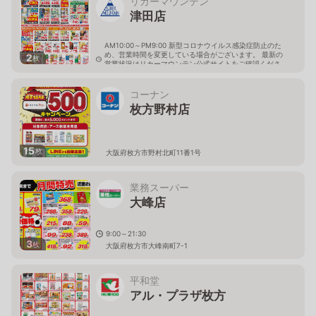
リカーマウンテン
津田店
AM10:00～PM9:00 新型コロナウイルス感染症防止のた
め、営業時間を変更している場合がございます。 最新の
2
枚
営業状況はリカーマウンテン公式サイトをご確認くださ
い。
大阪府枚方市野村中町5丁目1番地
コーナン
枚方野村店
15
枚
大阪府枚方市野村北町11番1号
業務スーパー
大峰店
9:00～21:30
3
枚
大阪府枚方市大峰南町7-1
平和堂
アル・プラザ枚方