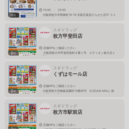
10:00 - 22:00
6
大阪府枚方市岡東町19-19 京阪百貨店ひらかた店1F スイ
枚
ーツ＆ギフト館(東館
スギドラッグ
枚方甲斐田店
店舗HPをご確認ください
2
大阪府枚方市甲斐田新町８番１号 エディオン枚方店１
枚
階
スギドラッグ
くずはモール店
店舗HPをご確認ください
2
大阪府枚方市楠葉花園町10番85号 KUZUHA MALL 南
枚
館1階 S103号
スギドラッグ
枚方市駅前店
店舗HPをご確認ください
2
枚