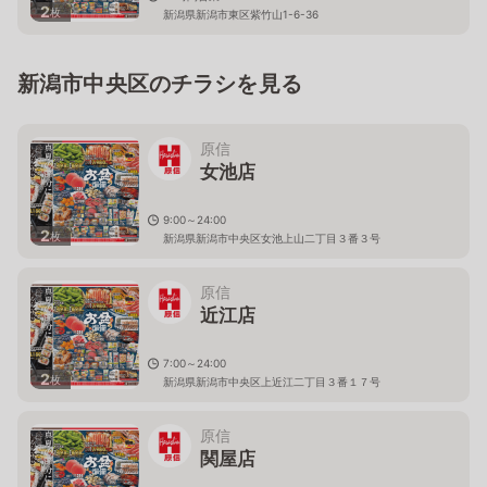
2
枚
新潟県新潟市東区紫竹山1-6-36
新潟市中央区のチラシを見る
原信
女池店
9:00～24:00
2
枚
新潟県新潟市中央区女池上山二丁目３番３号
原信
近江店
7:00～24:00
2
枚
新潟県新潟市中央区上近江二丁目３番１７号
原信
関屋店