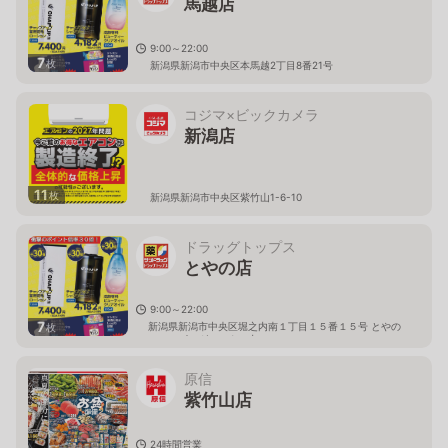
馬越店
9:00～22:00
7
枚
新潟県新潟市中央区本馬越2丁目8番21号
コジマ×ビックカメラ
新潟店
11
枚
新潟県新潟市中央区紫竹山1-6-10
ドラッグトップス
とやの店
9:00～22:00
7
新潟県新潟市中央区堀之内南１丁目１５番１５号 とやの
枚
ショッピングセンター内
原信
紫竹山店
24時間営業