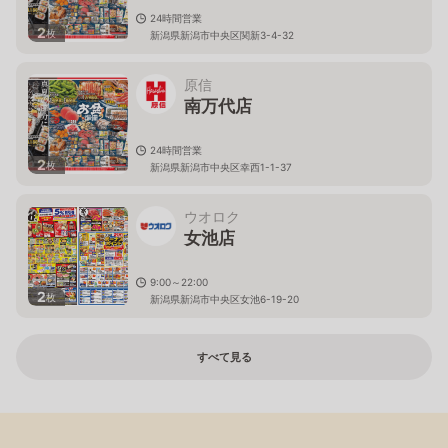
24時間営業
2
枚
新潟県新潟市中央区関新3-4-32
原信
南万代店
24時間営業
2
枚
新潟県新潟市中央区幸西1-1-37
ウオロク
女池店
9:00～22:00
2
枚
新潟県新潟市中央区女池6-19-20
すべて見る