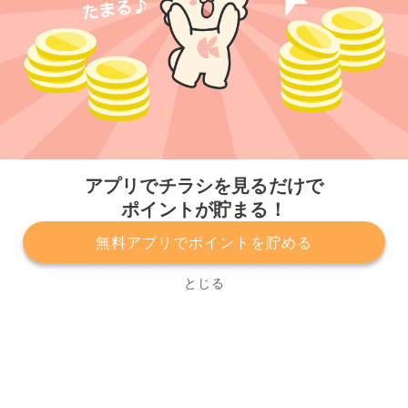
今すぐアプリをダウンロードする
アプリでチラシを見るだけで
ポイントが貯まる！
無料アプリでポイントを貯める
プライバシーポリシー
利用規約
運営会社
サービスに関してのお問い合わせ
チラシ掲載をお考えの方
とじる
Copyright© Kurashiru, Inc. All Rights Reserved.