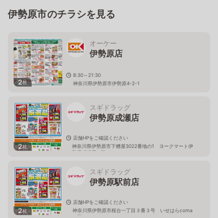
伊勢原市のチラシを見る
オーケー
伊勢原店
8:30～21:30
2
枚
神奈川県伊勢原市伊勢原4-2-1
スギドラッグ
伊勢原成瀬店
店舗HPをご確認ください
2
神奈川県伊勢原市下糟屋3022番地の1 ヨークマート伊
枚
勢原成瀬店１階
スギドラッグ
伊勢原駅前店
店舗HPをご確認ください
2
神奈川県伊勢原市桜台一丁目３番３号 いせはらcoma
枚
２階