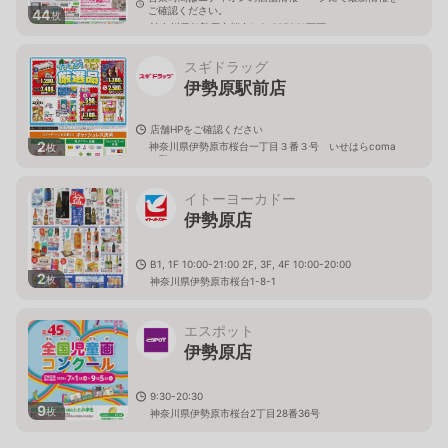
ご確認ください。
44
枚
神奈川県伊勢原市桜台1-3-33F301区画
スギドラッグ
伊勢原駅前店
店舗HPをご確認ください
2
神奈川県伊勢原市桜台一丁目３番３号 いせはらcoma
枚
２階
イトーヨーカドー
伊勢原店
B1, 1F 10:00-21:00 2F, 3F, 4F 10:00-20:00
2
枚
神奈川県伊勢原市桜台1-8-1
エスポット
伊勢原店
9:30-20:30
9
枚
神奈川県伊勢原市桜台2丁目28番36号