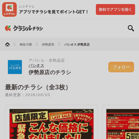
神奈川県
伊勢原市
パシオス 伊勢原店
アパレル・衣料品店
パシオス
フォロー
伊勢原店のチラシ
最新のチラシ（全3枚）
最終更新：2026/08/05