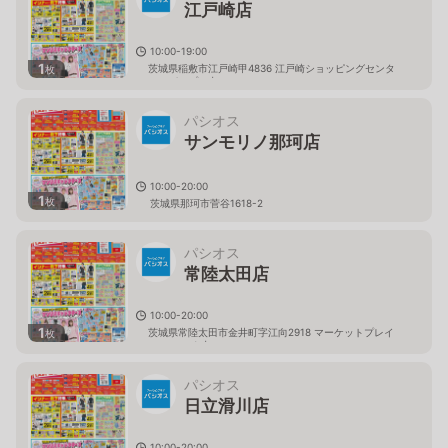
江戸崎店
10:00-19:00
1
茨城県稲敷市江戸崎甲4836 江戸崎ショッピングセンタ
枚
ー（パンプ）内
パシオス
サンモリノ那珂店
10:00-20:00
1
枚
茨城県那珂市菅谷1618-2
パシオス
常陸太田店
10:00-20:00
1
茨城県常陸太田市金井町字江向2918 マーケットプレイ
枚
ス フェスタ内
パシオス
日立滑川店
10:00-20:00