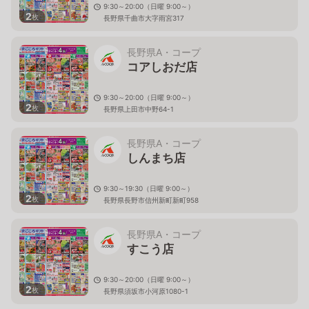
9:30～20:00（日曜 9:00～）
2
枚
長野県千曲市大字雨宮317
長野県A・コープ
コアしおだ店
9:30～20:00（日曜 9:00～）
2
枚
長野県上田市中野64-1
長野県A・コープ
しんまち店
9:30～19:30（日曜 9:00～）
2
枚
長野県長野市信州新町新町958
長野県A・コープ
すこう店
9:30～20:00（日曜 9:00～）
2
枚
長野県須坂市小河原1080-1