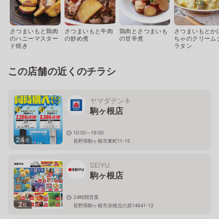
さつまいもと鶏肉
さつまいもと牛肉
鶏肉とさつまいも
さつまいもとか
のハニーマスター
の炒め煮
の甘辛煮
ちゃのクリーム
ド焼き
ラタン
この店舗の近くのチラシ
ヤマダデンキ
駒ヶ根店
10:00～19:00
24
枚
長野県駒ヶ根市東町11-15
SEIYU
駒ヶ根店
24時間営業
2
枚
長野県駒ヶ根市赤穂北の原14641-12