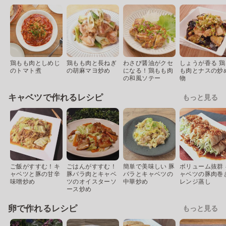
鶏もも肉としめじ
鶏もも肉と長ねぎ
わさび醤油がクセ
しょうが香る 鶏
のトマト煮
の胡麻マヨ炒め
になる！鶏もも肉
も肉とナスの炒
の和風ソテー
物
キャベツで作れるレシピ
もっと見る
ご飯がすすむ！キ
ごはんがすすむ！
簡単で美味しい 豚
ボリューム抜群 
ャベツと豚の甘辛
豚バラ肉とキャベ
バラとキャベツの
ャベツの豚肉巻
味噌炒め
ツのオイスターソ
中華炒め
レンジ蒸し
ース炒め
卵で作れるレシピ
もっと見る