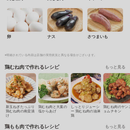
卵
ナス
さつまいも
※明細されている内容は店舗の実売状況と異なる場合がございます。
鶏むね肉で作れるレシピ
もっと見る
新玉ねぎたっぷり
鶏むね肉と大葉の
しっとりジューシ
鶏むね肉のヤン
鶏むね肉の南蛮漬
塩からあげ
ー 鶏むね肉の油淋
ョムチキン
け
鶏
鶏もも肉で作れるレシピ
もっと見る