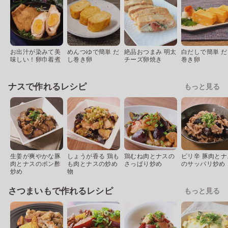
お出汁が染みて美
めんつゆで簡単 だ
絶品おつまみ 明太
白だしで簡単 だ
味しい！卵巾着煮
し巻き卵
チーズ卵焼き
巻き卵
ナスで作れるレシピ
もっと見る
生姜が爽やかな豚
しょうが香る 鶏も
鶏むね肉とナスの
ピリ辛 豚肉とナ
肉とナスのポン酢
も肉とナスの炒め
さっぱり炒め
のサッパリ炒め
炒め
物
さつまいもで作れるレシピ
もっと見る