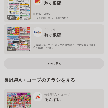
駒ヶ根店
9:00〜23:00
19
枚
長野県駒ヶ根市下市場12番1号
EDION
駒ヶ根店
営業時間はエディオンの店舗情報ページにて最新情報を
ご確認ください。
44
枚
長野県駒ヶ根市南田17番14号
すべて見る
長野県A・コープのチラシを見る
長野県A・コープ
あんず店