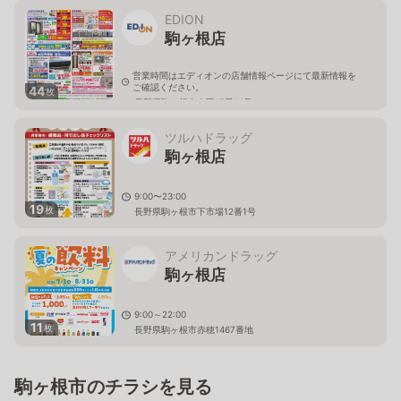
EDION
駒ヶ根店
営業時間はエディオンの店舗情報ページにて最新情報を
ご確認ください。
44
枚
長野県駒ヶ根市南田17番14号
ツルハドラッグ
駒ヶ根店
9:00〜23:00
19
枚
長野県駒ヶ根市下市場12番1号
アメリカンドラッグ
駒ヶ根店
9:00～22:00
11
枚
長野県駒ヶ根市赤穂1467番地
駒ヶ根市のチラシを見る