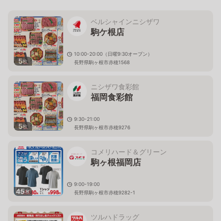
ベルシャインニシザワ
駒ケ根店
10:00-20:00（日曜9:30オープン）
5
枚
長野県駒ヶ根市赤穂1568
ニシザワ食彩館
福岡食彩館
9:30-21:00
5
枚
長野県駒ヶ根市赤穂9276
コメリハード＆グリーン
駒ヶ根福岡店
9:00-19:00
45
枚
長野県駒ヶ根市赤穂9282-1
ツルハドラッグ